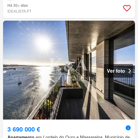
Há 30+ dias
IDEALISTA.PT
Ver foto
3 690 000 €
Apartamento
em Lordelo do Ouro e Massarelos, Município de