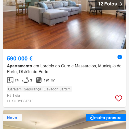
12 Fotos
590 000 €
Apartamento
em Lordelo do Ouro e Massarelos, Município de
Porto, Distrito do Porto
T4
3
191 m²
Garajem
Segurança
Elevador
Jardim
Há 1 dia
LUXURYESTATE
Novo
muita procura