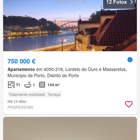
12 Fotos
750 000 €
Apartamento
em 4050-218, Lordelo do Ouro e Massarelos,
Município de Porto, Distrito do Porto
T1
1
144 m²
Totalmente mobiliado
Terraço
Há 14 dias
PROPERSTAR