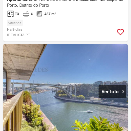
Porto, Distrito do Porto
T3
4
437 m²
Varanda
Há 9 dias
IDEALISTA.PT
Ver foto