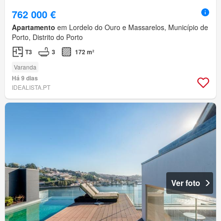
762 000 €
Apartamento
em Lordelo do Ouro e Massarelos, Município de
Porto, Distrito do Porto
T3
3
172 m²
Varanda
Há 9 dias
IDEALISTA.PT
Ver foto