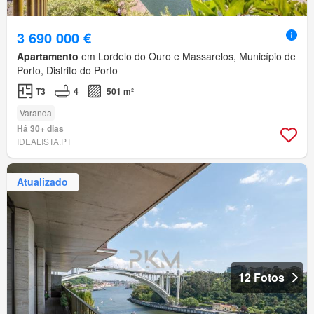
3 690 000 €
Apartamento
em Lordelo do Ouro e Massarelos, Município de
Porto, Distrito do Porto
T3
4
501 m²
Varanda
Há 30+ dias
IDEALISTA.PT
Atualizado
12 Fotos