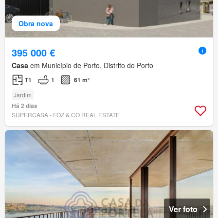
Obra nova
395 000 €
Casa
em Município de Porto, Distrito do Porto
T1
1
61 m²
Jardim
Há 2 dias
SUPERCASA - FOZ & CO REAL ESTATE
Ver foto