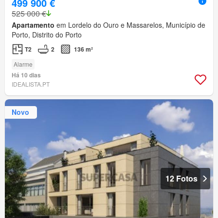
499 900 €
525 000 €
Apartamento
em Lordelo do Ouro e Massarelos, Município de
Porto, Distrito do Porto
T2
2
136 m²
Alarme
Há 10 dias
IDEALISTA.PT
Novo
12 Fotos