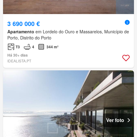
3 690 000 €
Apartamento
em Lordelo do Ouro e Massarelos, Município de
Porto, Distrito do Porto
T3
4
344 m²
Há 30+ dias
IDEALISTA.PT
Ver foto