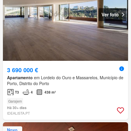
Ver foto
3 690 000 €
Apartamento
em Lordelo do Ouro e Massarelos, Município de
Porto, Distrito do Porto
T3
4
438 m²
Garajem
Há 30+ dias
IDEALISTA.PT
Novo