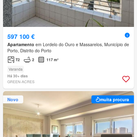
597 100 €
Apartamento
em Lordelo do Ouro e Massarelos, Município de
Porto, Distrito do Porto
T2
2
117 m²
Varanda
Há 30+ dias
GREEN-ACRES
Novo
muita procura