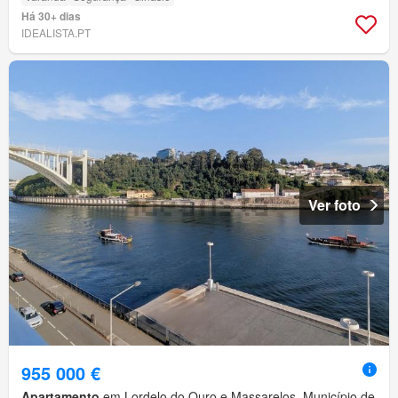
Há 30+ dias
IDEALISTA.PT
Ver foto
955 000 €
Apartamento
em Lordelo do Ouro e Massarelos, Município de