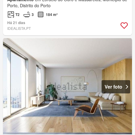
Porto, Distrito do Porto
T2
3
184 m²
Há 21 dias
IDEALISTA.PT
Ver foto