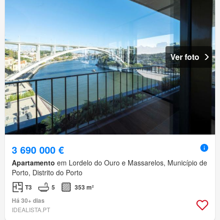
Ver foto
3 690 000 €
Apartamento
em Lordelo do Ouro e Massarelos, Município de
Porto, Distrito do Porto
T3
5
353 m²
Há 30+ dias
IDEALISTA.PT