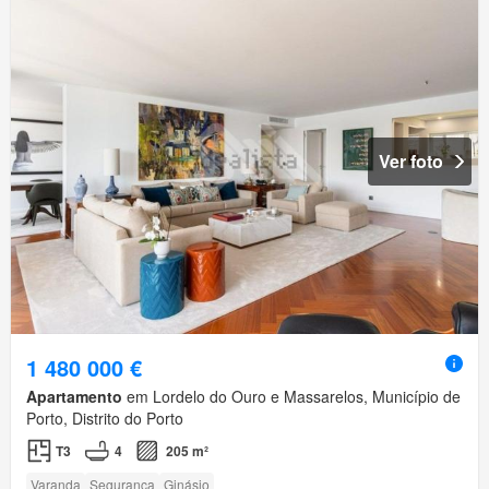
Ver foto
1 480 000 €
Apartamento
em Lordelo do Ouro e Massarelos, Município de
Porto, Distrito do Porto
T3
4
205 m²
Varanda
Segurança
Ginásio