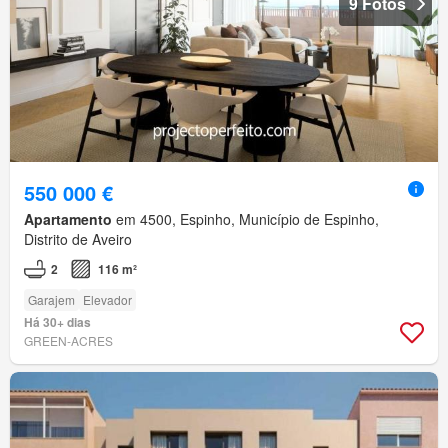
9 Fotos
550 000 €
Apartamento
em 4500, Espinho, Município de Espinho,
Distrito de Aveiro
2
116 m²
Garajem
Elevador
Há 30+ dias
GREEN-ACRES