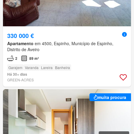
330 000 €
Apartamento
em 4500, Espinho, Município de Espinho,
Distrito de Aveiro
2
89 m²
Garajem
Varanda
Lareira
Banheira
Há 30+ dias
GREEN-ACRES
muita procura