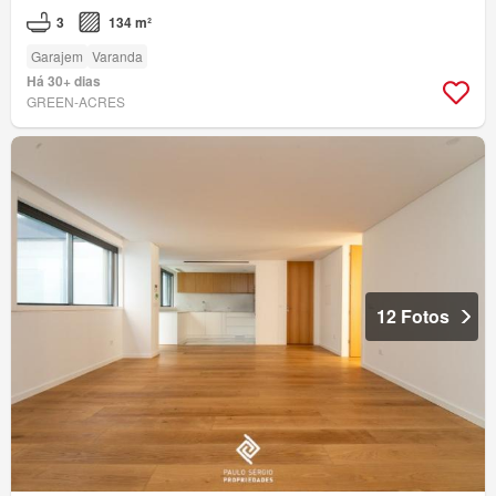
3
134 m²
Garajem
Varanda
Há 30+ dias
GREEN-ACRES
12 Fotos