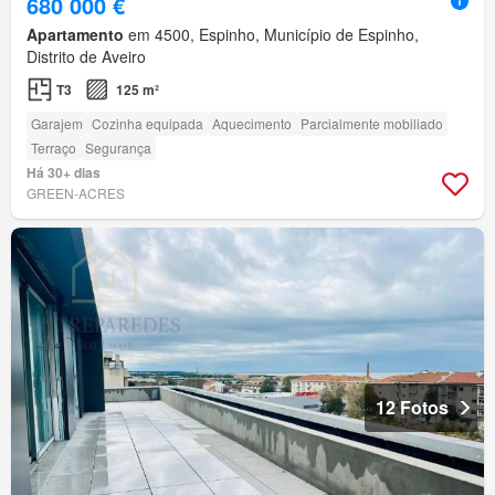
680 000 €
Apartamento
em 4500, Espinho, Município de Espinho,
Distrito de Aveiro
T3
125 m²
Garajem
Cozinha equipada
Aquecimento
Parcialmente mobiliado
Terraço
Segurança
Há 30+ dias
GREEN-ACRES
12 Fotos