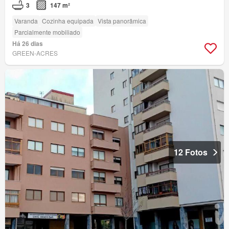
3
147 m²
Varanda
Cozinha equipada
Vista panorâmica
Parcialmente mobiliado
Há 26 dias
GREEN-ACRES
12 Fotos