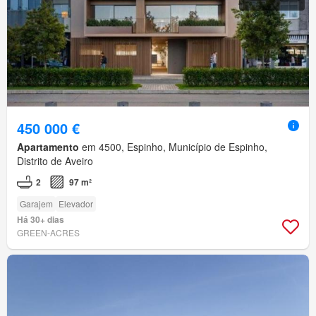
450 000 €
Apartamento
em 4500, Espinho, Município de Espinho,
Distrito de Aveiro
2
97 m²
Garajem
Elevador
Há 30+ dias
GREEN-ACRES