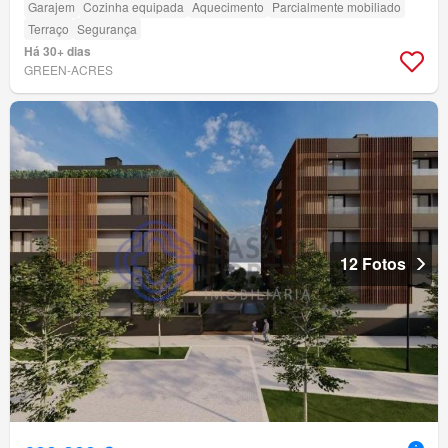
Garajem
Cozinha equipada
Aquecimento
Parcialmente mobiliado
Terraço
Segurança
Há 30+ dias
GREEN-ACRES
12 Fotos