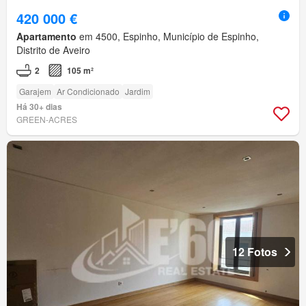
420 000 €
Apartamento
em 4500, Espinho, Município de Espinho,
Distrito de Aveiro
2
105 m²
Garajem
Ar Condicionado
Jardim
Há 30+ dias
GREEN-ACRES
12 Fotos