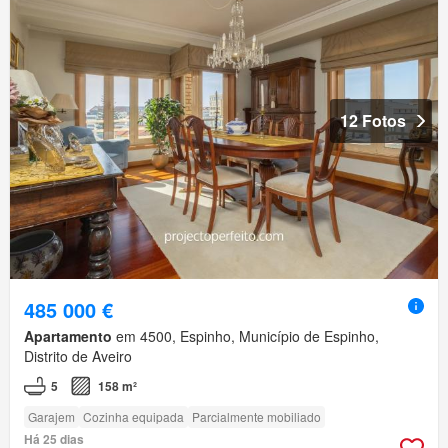
12 Fotos
485 000 €
Apartamento
em 4500, Espinho, Município de Espinho,
Distrito de Aveiro
5
158 m²
Garajem
Cozinha equipada
Parcialmente mobiliado
Há 25 dias