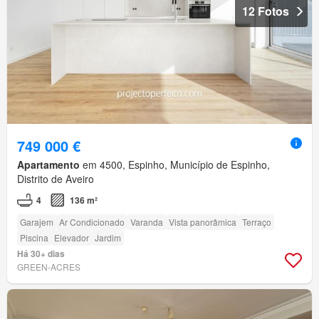
12 Fotos
749 000 €
Apartamento
em 4500, Espinho, Município de Espinho,
Distrito de Aveiro
4
136 m²
Garajem
Ar Condicionado
Varanda
Vista panorâmica
Terraço
Piscina
Elevador
Jardim
Há 30+ dias
GREEN-ACRES