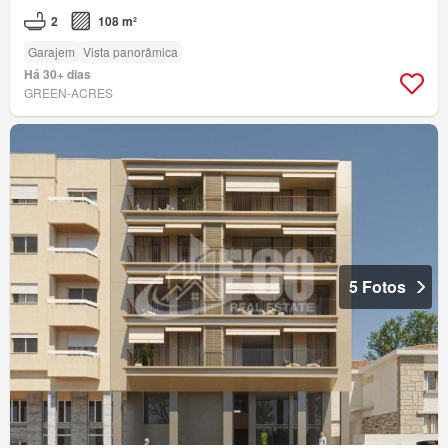
2
108 m²
Garajem
Vista panorâmica
Há 30+ dias
GREEN-ACRES
5 Fotos