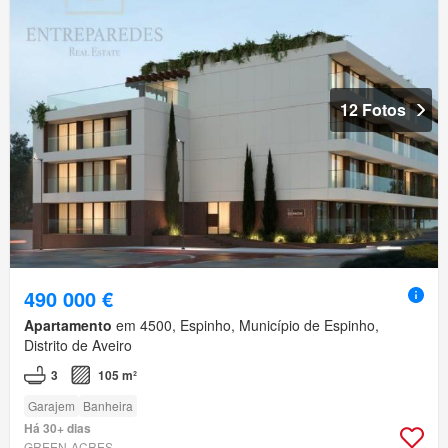
12 Fotos
490 000 €
Apartamento
em 4500, Espinho, Município de Espinho,
Distrito de Aveiro
3
105 m²
Garajem
Banheira
Há 30+ dias
GREEN-ACRES