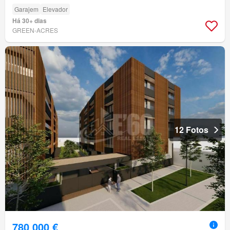
Garajem
Elevador
Há 30+ dias
GREEN-ACRES
12 Fotos
780 000 €