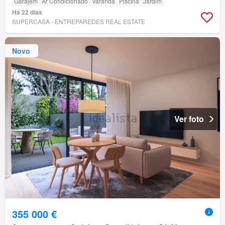
Garajem
Ar Condicionado
Varanda
Piscina
Jardim
Há 22 dias
SUPERCASA - ENTREPAREDES REAL ESTATE
Novo
Ver foto
355 000 €