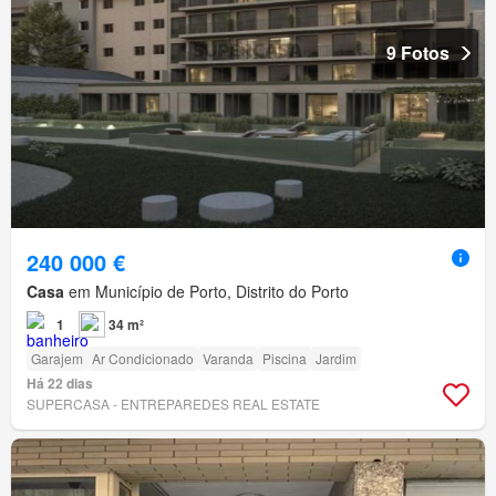
9 Fotos
240 000 €
Casa
em Município de Porto, Distrito do Porto
1
34 m²
Garajem
Ar Condicionado
Varanda
Piscina
Jardim
Há 22 dias
SUPERCASA - ENTREPAREDES REAL ESTATE