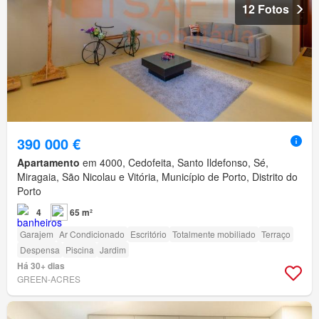
12 Fotos
390 000 €
Apartamento
em 4000, Cedofeita, Santo Ildefonso, Sé,
Miragaia, São Nicolau e Vitória, Município de Porto, Distrito do
Porto
4
65 m²
Garajem
Ar Condicionado
Escritório
Totalmente mobiliado
Terraço
Despensa
Piscina
Jardim
Há 30+ dias
GREEN-ACRES