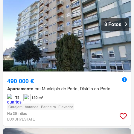
8 Fotos
490 000 €
Apartamento
em Município de Porto, Distrito do Porto
T4
140 m²
Garajem
Varanda
Banheira
Elevador
Há 30+ dias
LUXURYESTATE