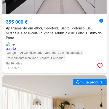
355 000 €
Apartamento
em 4050, Cedofeita, Santo Ildefonso, Sé,
Miragaia, São Nicolau e Vitória, Município de Porto, Distrito do
Porto
T1
Garajem
Ar Condicionado
Varanda
Cozinha equipada
Parcialmente mobiliado
Jardim
Grelhador
Há 30+ dias
LISTANZA
muita procura