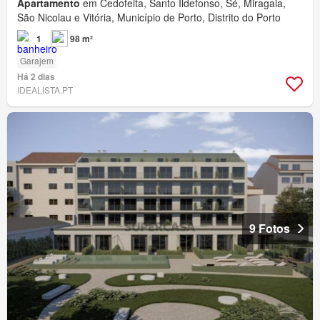
Apartamento
em Cedofeita, Santo Ildefonso, Sé, Miragaia,
São Nicolau e Vitória, Município de Porto, Distrito do Porto
1
98 m²
Garajem
Há 2 dias
IDEALISTA.PT
9 Fotos