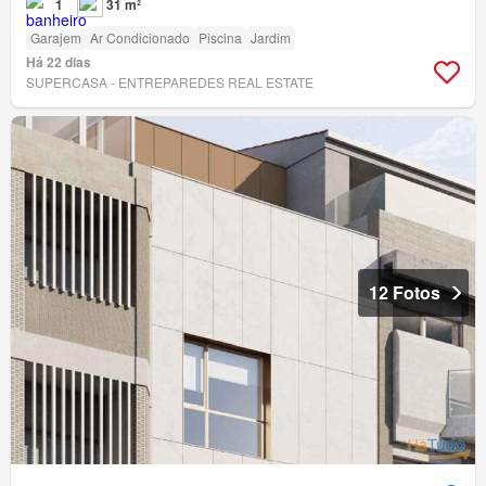
1
31 m²
Garajem
Ar Condicionado
Piscina
Jardim
Há 22 dias
SUPERCASA - ENTREPAREDES REAL ESTATE
12 Fotos