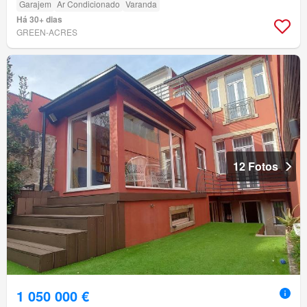
Garajem
Ar Condicionado
Varanda
Há 30+ dias
GREEN-ACRES
12 Fotos
1 050 000 €