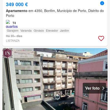
349 000 €
Apartamento
em 4350, Bonfim, Município de Porto, Distrito do
Porto
T4
Garajem
Varanda
Ginásio
Elevador
Jardim
Há 30+ dias
LISTANZA
Ver foto