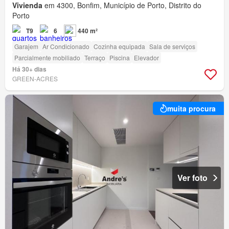
Vivienda
em 4300, Bonfim, Município de Porto, Distrito do
Porto
T9
6
440 m²
Garajem
Ar Condicionado
Cozinha equipada
Sala de serviços
Parcialmente mobiliado
Terraço
Piscina
Elevador
Há 30+ dias
GREEN-ACRES
muita procura
Ver foto