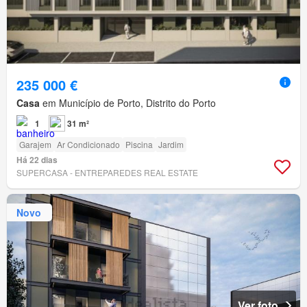
235 000 €
Casa
em Município de Porto, Distrito do Porto
1
31 m²
Garajem
Ar Condicionado
Piscina
Jardim
Há 22 dias
SUPERCASA - ENTREPAREDES REAL ESTATE
Novo
Ver foto