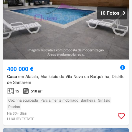
10 Fotos
400 000 €
Casa
em Atalaia, Município de Vila Nova da Barquinha, Distrito
de Santarém
T5
510 m²
Cozinha equipada
Parcialmente mobiliado
Banheira
Ginásio
Piscina
Há 30+ dias
LUXURYESTATE