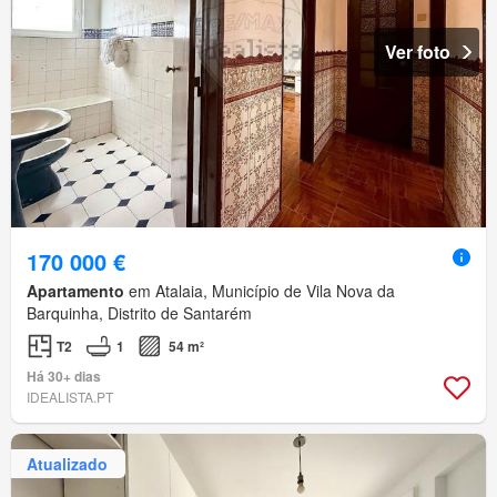
Ver foto
170 000 €
Apartamento
em Atalaia, Município de Vila Nova da
Barquinha, Distrito de Santarém
T2
1
54 m²
Há 30+ dias
IDEALISTA.PT
Atualizado