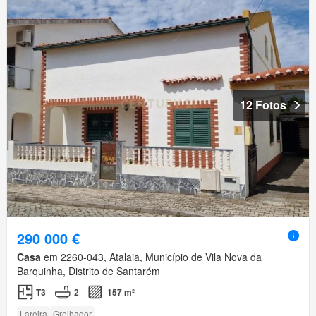
12 Fotos
290 000 €
Casa
em 2260-043, Atalaia, Município de Vila Nova da
Barquinha, Distrito de Santarém
T3
2
157 m²
Lareira
Grelhador