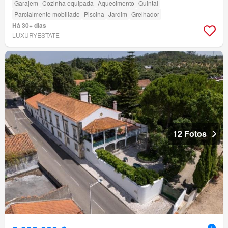
Garajem
Cozinha equipada
Aquecimento
Quintal
Parcialmente mobiliado
Piscina
Jardim
Grelhador
Há 30+ dias
LUXURYESTATE
12 Fotos