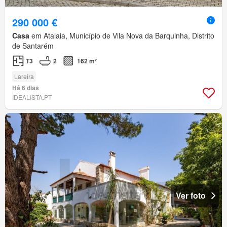
290 000 €
Casa
em Atalaia, Município de Vila Nova da Barquinha, Distrito
de Santarém
T3
2
162 m²
Lareira
Há 6 dias
IDEALISTA.PT
Ver foto