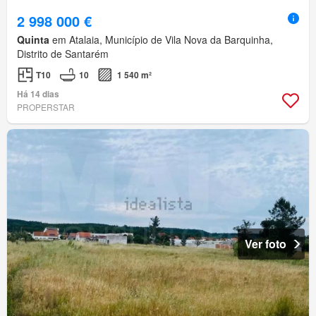
2 998 000 €
Quinta
em Atalaia, Município de Vila Nova da Barquinha,
Distrito de Santarém
T10
10
1 540 m²
Há 14 dias
PROPERSTAR
Ver foto