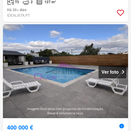
T3
2
127 m²
Há 30+ dias
IDEALISTA.PT
Ver foto
400 000 €