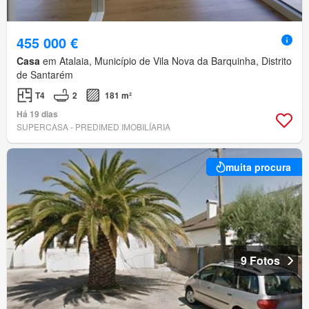
455 000 €
Casa
em Atalaia, Município de Vila Nova da Barquinha, Distrito
de Santarém
T4
2
181 m²
Há 19 dias
SUPERCASA - PREDIMED IMOBILÍARIA
muita procura
9 Fotos