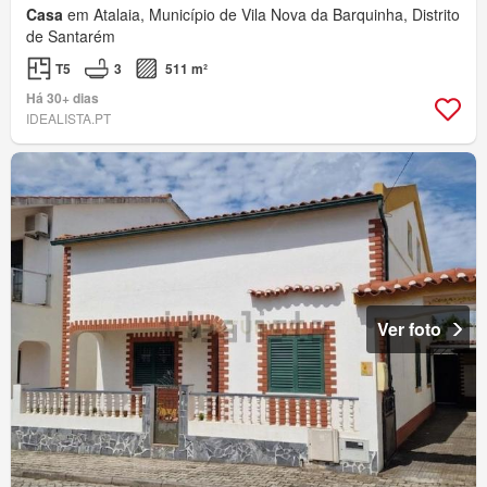
Casa
em Atalaia, Município de Vila Nova da Barquinha, Distrito
de Santarém
T5
3
511 m²
Há 30+ dias
IDEALISTA.PT
Ver foto