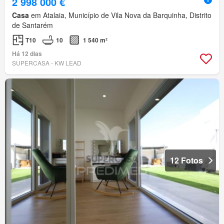
2 998 000 €
Casa
em Atalaia, Município de Vila Nova da Barquinha, Distrito
de Santarém
T10
10
1 540 m²
Há 12 dias
SUPERCASA - KW LEAD
12 Fotos