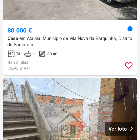
80 000 €
Casa
em Atalaia, Município de Vila Nova da Barquinha, Distrito
de Santarém
T3
1
80 m²
Há 30+ dias
IDEALISTA.PT
Ver foto