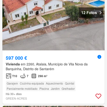
12 Fotos
597 000 €
Vivienda
em 2260, Atalaia, Município de Vila Nova da
Barquinha, Distrito de Santarém
T10
7
298 m²
Garajem
Cozinha equipada
Aquecimento
Quintal
Parcialmente mobiliado
Piscina
Jardim
Grelhador
Há 30+ dias
GREEN-ACRES