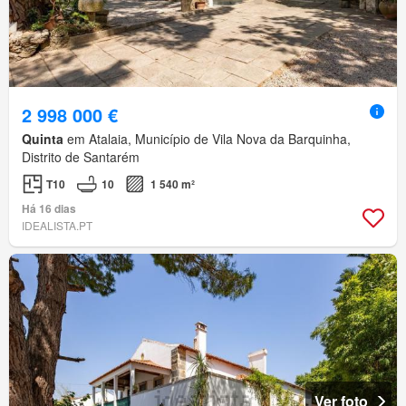
2 998 000 €
Quinta
em Atalaia, Município de Vila Nova da Barquinha,
Distrito de Santarém
T10
10
1 540 m²
Há 16 dias
IDEALISTA.PT
Ver foto