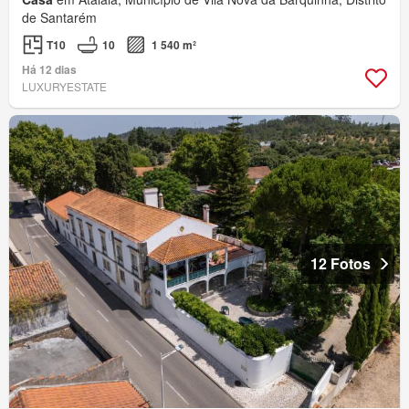
de Santarém
T10
10
1 540 m²
Há 12 dias
LUXURYESTATE
12 Fotos