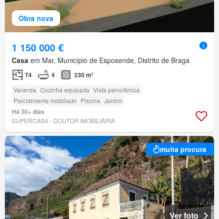
Obra nova
1 150 000 €
Casa
em Mar, Município de Esposende, Distrito de Braga
T4
4
230 m²
Varanda
Cozinha equipada
Vista panorâmica
Parcialmente mobiliado
Piscina
Jardim
Há 30+ dias
SUPERCASA - DOUTOR IMOBILIÁRIA
muita procura
Ver foto