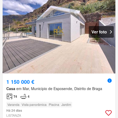
Ver foto
1 150 000 €
Casa
em Mar, Município de Esposende, Distrito de Braga
T4
4
Varanda
Vista panorâmica
Piscina
Jardim
Há 24 dias
LISTANZA