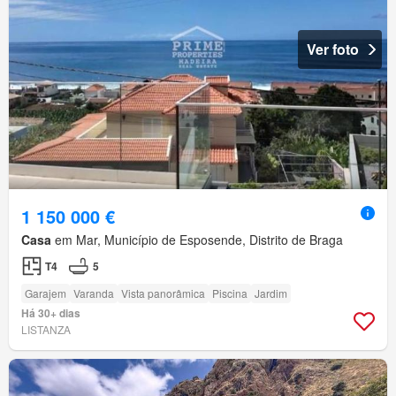
Ver foto
1 150 000 €
Casa
em Mar, Município de Esposende, Distrito de Braga
T4
5
Garajem
Varanda
Vista panorâmica
Piscina
Jardim
Há 30+ dias
LISTANZA