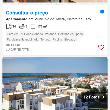
Consultar o preço
Apartamento
em Município de Tavira, Distrito de Faro
T4
6
176 m²
Garajem
Ar Condicionado
Varanda
Cozinha equipada
Parcialmente mobiliado
Terraço
Piscina
Elevador
Há 14 dias
LUXURYESTATE
12 Fotos