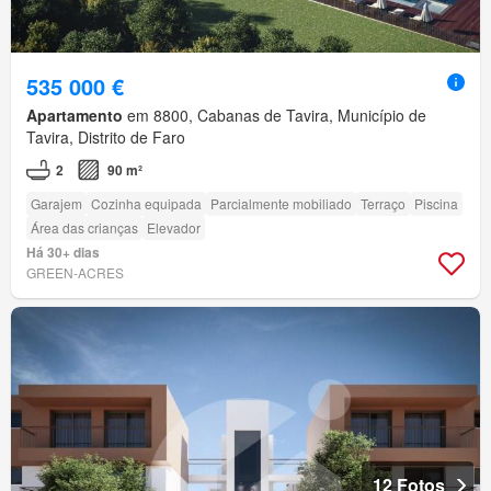
535 000 €
Apartamento
em 8800, Cabanas de Tavira, Município de
Tavira, Distrito de Faro
2
90 m²
Garajem
Cozinha equipada
Parcialmente mobiliado
Terraço
Piscina
Área das crianças
Elevador
Há 30+ dias
GREEN-ACRES
12 Fotos