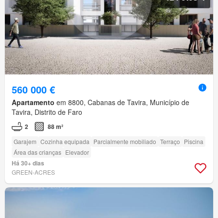
560 000 €
Apartamento
em 8800, Cabanas de Tavira, Município de
Tavira, Distrito de Faro
2
88 m²
Garajem
Cozinha equipada
Parcialmente mobiliado
Terraço
Piscina
Área das crianças
Elevador
Há 30+ dias
GREEN-ACRES