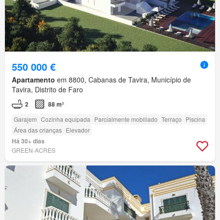
550 000 €
Apartamento
em 8800, Cabanas de Tavira, Município de
Tavira, Distrito de Faro
2
88 m²
Garajem
Cozinha equipada
Parcialmente mobiliado
Terraço
Piscina
Área das crianças
Elevador
Há 30+ dias
GREEN-ACRES