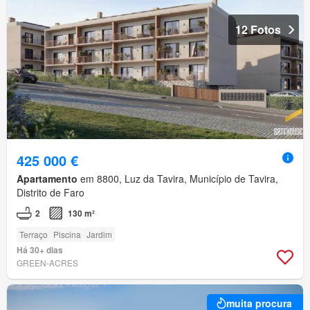
12 Fotos
425 000 €
Apartamento
em 8800, Luz da Tavira, Município de Tavira,
Distrito de Faro
2
130 m²
Terraço
Piscina
Jardim
Há 30+ dias
GREEN-ACRES
muita procura