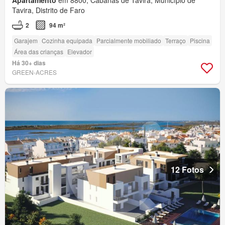
Apartamento
em 8800, Cabanas de Tavira, Município de
Tavira, Distrito de Faro
2
94 m²
Garajem
Cozinha equipada
Parcialmente mobiliado
Terraço
Piscina
Área das crianças
Elevador
Há 30+ dias
GREEN-ACRES
12 Fotos