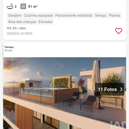
2
91 m²
Garajem
Cozinha equipada
Parcialmente mobiliado
Terraço
Piscina
Área das crianças
Elevador
Há 30+ dias
GREEN-ACRES
11 Fotos