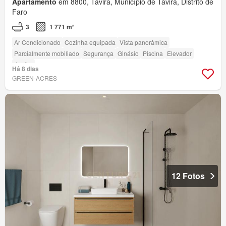
Apartamento
em 8800, Tavira, Município de Tavira, Distrito de
Faro
3
1 771 m²
Ar Condicionado
Cozinha equipada
Vista panorâmica
Parcialmente mobiliado
Segurança
Ginásio
Piscina
Elevador
Jardim
Há 8 dias
GREEN-ACRES
12 Fotos