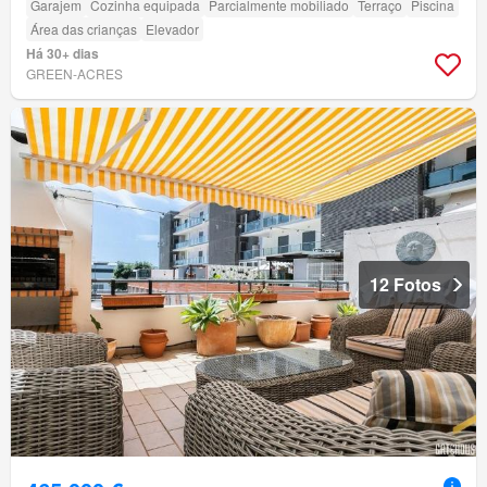
Garajem
Cozinha equipada
Parcialmente mobiliado
Terraço
Piscina
Área das crianças
Elevador
Há 30+ dias
GREEN-ACRES
12 Fotos