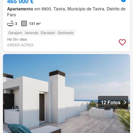
465 000 €
Apartamento
em 8800, Tavira, Município de Tavira, Distrito de
Faro
3
131 m²
Garajem
Varanda
Elevador
Grelhador
Há 30+ dias
GREEN-ACRES
12 Fotos