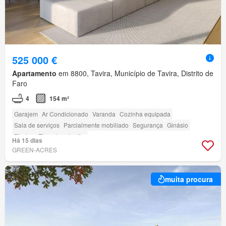
525 000 €
Apartamento
em 8800, Tavira, Município de Tavira, Distrito de
Faro
4
154 m²
Garajem
Ar Condicionado
Varanda
Cozinha equipada
Sala de serviços
Parcialmente mobiliado
Segurança
Ginásio
Piscina
Elevador
Jardim
Há 15 dias
GREEN-ACRES
muita procura