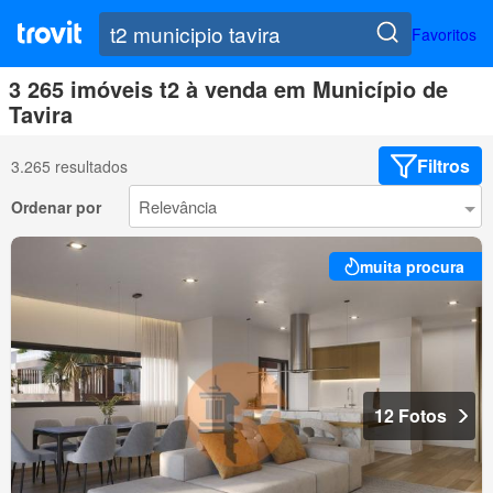
Favoritos
3 265 imóveis t2 à venda em Município de
Tavira
Filtros
3.265 resultados
Ordenar por
muita procura
12 Fotos