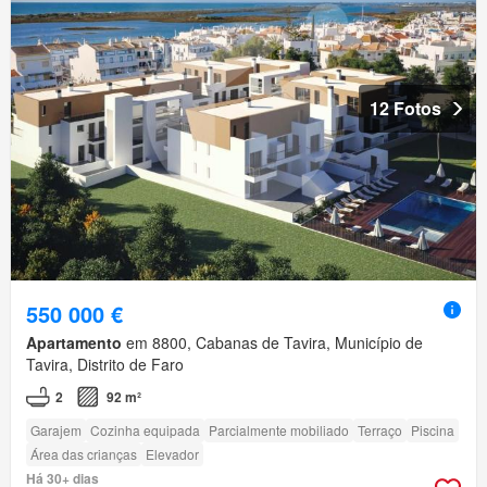
12 Fotos
550 000 €
Apartamento
em 8800, Cabanas de Tavira, Município de
Tavira, Distrito de Faro
2
92 m²
Garajem
Cozinha equipada
Parcialmente mobiliado
Terraço
Piscina
Área das crianças
Elevador
Há 30+ dias