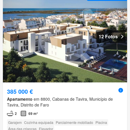
12 Fotos
385 000 €
Apartamento
em 8800, Cabanas de Tavira, Município de
Tavira, Distrito de Faro
2
69 m²
Garajem
Cozinha equipada
Parcialmente mobiliado
Piscina
Área das crianças
Elevador