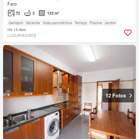
Faro
T2
2
122 m²
Garajem
Varanda
Vista panorâmica
Terraço
Piscina
Jardim
Há 14 dias
LUXURYESTATE
12 Fotos