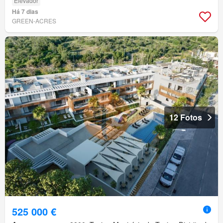
Elevador
Há 7 dias
GREEN-ACRES
12 Fotos
525 000 €