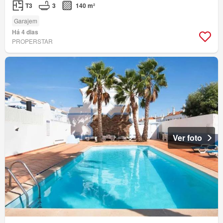
T3
3
140 m²
Garajem
Há 4 dias
PROPERSTAR
Ver foto