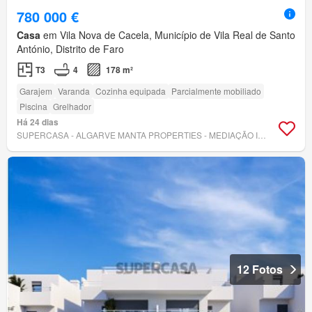
780 000 €
Casa
em Vila Nova de Cacela, Município de Vila Real de Santo
António, Distrito de Faro
T3
4
178 m²
Garajem
Varanda
Cozinha equipada
Parcialmente mobiliado
Piscina
Grelhador
Há 24 dias
SUPERCASA - ALGARVE MANTA PROPERTIES - MEDIAÇÃO IMOBILIÁRIA, LDA
12 Fotos