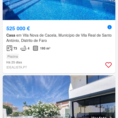
525 000 €
Casa
em Vila Nova de Cacela, Município de Vila Real de Santo
António, Distrito de Faro
T3
4
195 m²
Piscina
Há 25 dias
IDEALISTA.PT