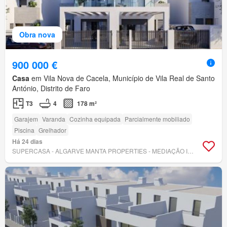
Obra nova
900 000 €
Casa
em Vila Nova de Cacela, Município de Vila Real de Santo
António, Distrito de Faro
T3
4
178 m²
Garajem
Varanda
Cozinha equipada
Parcialmente mobiliado
Piscina
Grelhador
Há 24 dias
SUPERCASA - ALGARVE MANTA PROPERTIES - MEDIAÇÃO IMOBILIÁRIA, LDA