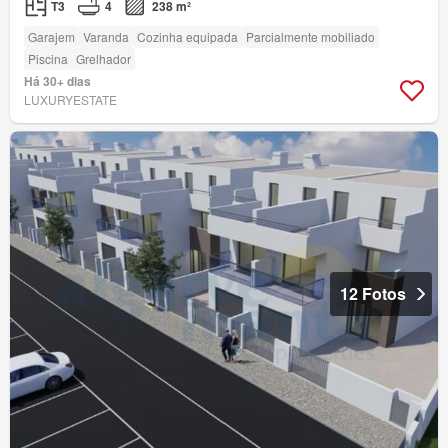
T3
4
238 m²
Garajem
Varanda
Cozinha equipada
Parcialmente mobiliado
Piscina
Grelhador
Há 30+ dias
LUXURYESTATE
12 Fotos