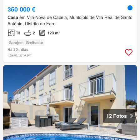
350 000 €
Casa
em Vila Nova de Cacela, Município de Vila Real de Santo
António, Distrito de Faro
T3
2
123 m²
Garajem
Grelhador
Há 30+ dias
IDEALISTA.PT
12 Fotos