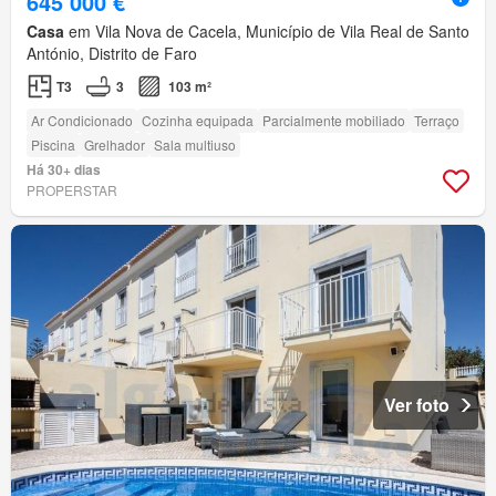
645 000 €
Casa
em Vila Nova de Cacela, Município de Vila Real de Santo
António, Distrito de Faro
T3
3
103 m²
Ar Condicionado
Cozinha equipada
Parcialmente mobiliado
Terraço
Piscina
Grelhador
Sala multiuso
Há 30+ dias
PROPERSTAR
Ver foto