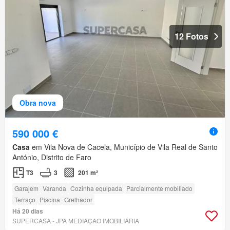
12 Fotos
Obra nova
590 000 €
Casa
em Vila Nova de Cacela, Município de Vila Real de Santo
António, Distrito de Faro
T3
3
201 m²
Garajem
Varanda
Cozinha equipada
Parcialmente mobiliado
Terraço
Piscina
Grelhador
Há 20 dias
SUPERCASA - JPA MEDIAÇAO IMOBILIÁRIA