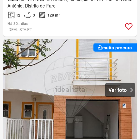
António, Distrito de Faro
T2
3
128 m²
Há 30+ dias
IDEALISTA.PT
muita procura
Ver foto