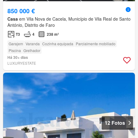
850 000 €
Casa
em Vila Nova de Cacela, Município de Vila Real de Santo
António, Distrito de Faro
T3
4
238 m²
Garajem
Varanda
Cozinha equipada
Parcialmente mobiliado
Piscina
Grelhador
Há 30+ dias
LUXURYESTATE
12 Fotos