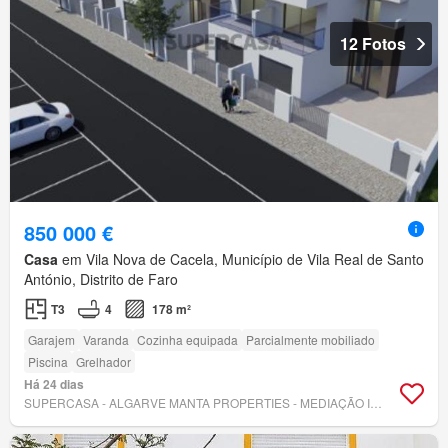
12 Fotos
850 000 €
Casa
em Vila Nova de Cacela, Município de Vila Real de Santo
António, Distrito de Faro
T3
4
178 m²
Garajem
Varanda
Cozinha equipada
Parcialmente mobiliado
Piscina
Grelhador
Há 24 dias
SUPERCASA - ALGARVE MANTA PROPERTIES - MEDIAÇÃO IMOBILIÁRIA, LDA