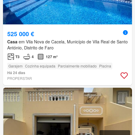
525 000 €
Casa
em Vila Nova de Cacela, Município de Vila Real de Santo
António, Distrito de Faro
T3
4
127 m²
Garajem
Cozinha equipada
Parcialmente mobiliado
Piscina
Há 24 dias
PROPERSTAR