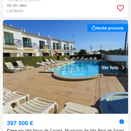
Há 30+ dias
LISTANZA
muita procura
Ver foto
397 500 €
Casa
em Vila Nova de Cacela, Município de Vila Real de Santo