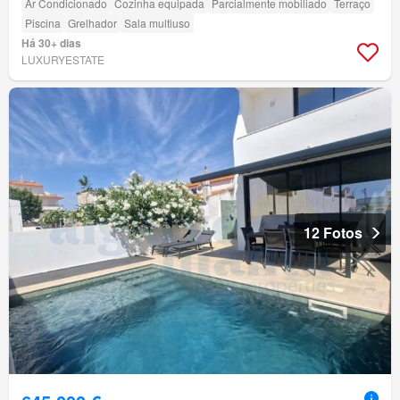
Ar Condicionado
Cozinha equipada
Parcialmente mobiliado
Terraço
Piscina
Grelhador
Sala multiuso
Há 30+ dias
LUXURYESTATE
12 Fotos