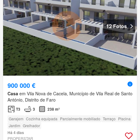
12 Fotos
900 000 €
Casa
em Vila Nova de Cacela, Município de Vila Real de Santo
António, Distrito de Faro
T3
3
238 m²
Garajem
Cozinha equipada
Parcialmente mobiliado
Terraço
Piscina
Jardim
Grelhador
Há 4 dias
PROPERSTAR