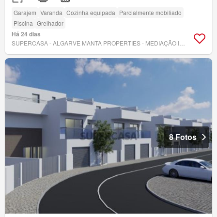
Garajem
Varanda
Cozinha equipada
Parcialmente mobiliado
Piscina
Grelhador
Há 24 dias
SUPERCASA - ALGARVE MANTA PROPERTIES - MEDIAÇÃO IMOBILIÁRIA, LDA
8 Fotos