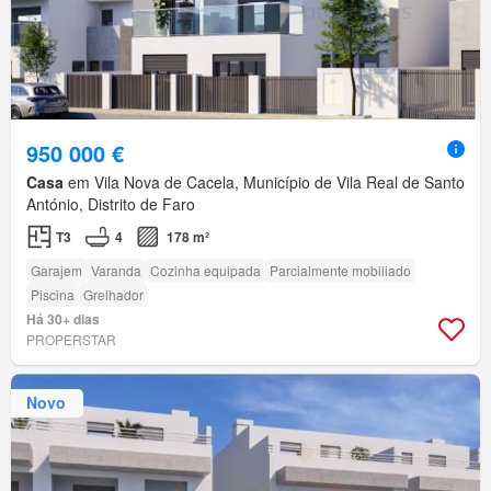
950 000 €
Casa
em Vila Nova de Cacela, Município de Vila Real de Santo
António, Distrito de Faro
T3
4
178 m²
Garajem
Varanda
Cozinha equipada
Parcialmente mobiliado
Piscina
Grelhador
Há 30+ dias
PROPERSTAR
Novo