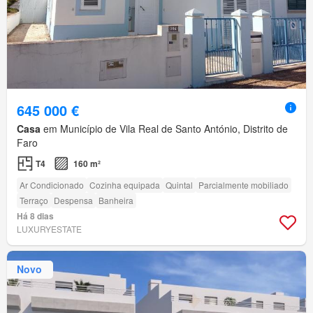
645 000 €
Casa
em Município de Vila Real de Santo António, Distrito de
Faro
T4
160 m²
Ar Condicionado
Cozinha equipada
Quintal
Parcialmente mobiliado
Terraço
Despensa
Banheira
Há 8 dias
LUXURYESTATE
Novo