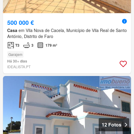
500 000 €
Casa
em Vila Nova de Cacela, Município de Vila Real de Santo
António, Distrito de Faro
T3
3
179 m²
Garajem
Há 30+ dias
IDEALISTA.PT
12 Fotos