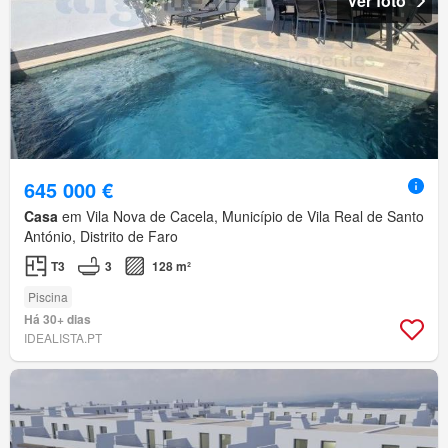
Ver foto
645 000 €
Casa
em Vila Nova de Cacela, Município de Vila Real de Santo
António, Distrito de Faro
T3
3
128 m²
Piscina
Há 30+ dias
IDEALISTA.PT