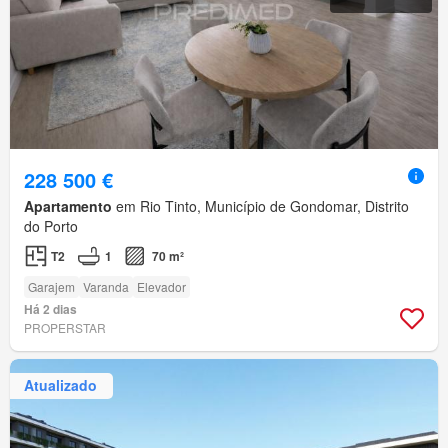
228 500 €
Apartamento
em Rio Tinto, Município de Gondomar, Distrito
do Porto
T2
1
70 m²
Garajem
Varanda
Elevador
Há 2 dias
PROPERSTAR
Atualizado