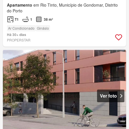
Apartamento
em Rio Tinto, Município de Gondomar, Distrito
do Porto
T1
1
38 m²
Ar Condicionado
Ginásio
Há 30+ dias
PROPERSTAR
Ver foto