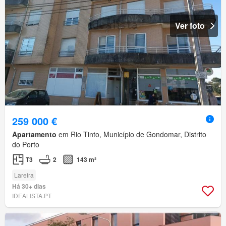
Ver foto
259 000 €
Apartamento
em Rio Tinto, Município de Gondomar, Distrito
do Porto
T3
2
143 m²
Lareira
Há 30+ dias
IDEALISTA.PT