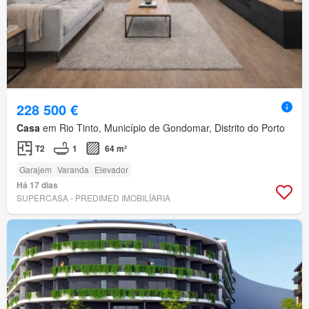
228 500 €
Casa
em Rio Tinto, Município de Gondomar, Distrito do Porto
T2
1
64 m²
Garajem
Varanda
Elevador
Há 17 dias
SUPERCASA - PREDIMED IMOBILÍARIA