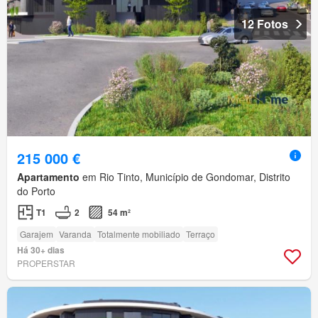
12 Fotos
215 000 €
Apartamento
em Rio Tinto, Município de Gondomar, Distrito
do Porto
T1
2
54 m²
Garajem
Varanda
Totalmente mobiliado
Terraço
Há 30+ dias
PROPERSTAR