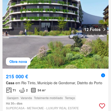
12 Fotos
Obra nova
215 000 €
Casa
em Rio Tinto, Município de Gondomar, Distrito do Porto
T1
2
54 m²
Garajem
Varanda
Totalmente mobiliado
Terraço
Há 30+ dias
SUPERCASA - METAHOME - LUXURY REAL ESTATE