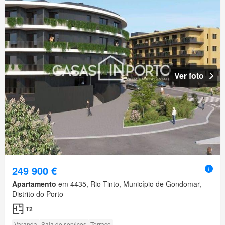
Ver foto
249 900 €
Apartamento
em 4435, Rio Tinto, Município de Gondomar,
Distrito do Porto
T2
Varanda
Sala de serviços
Terraço