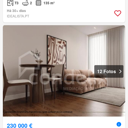
T3
2
135 m²
Há 30+ dias
IDEALISTA.PT
12 Fotos
230 000 €