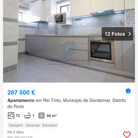
12 Fotos
287 500 €
Apartamento
em Rio Tinto, Município de Gondomar, Distrito
do Porto
T2
1
66 m²
Garajem
Varanda
Elevador
Há 2 dias
PROPERSTAR