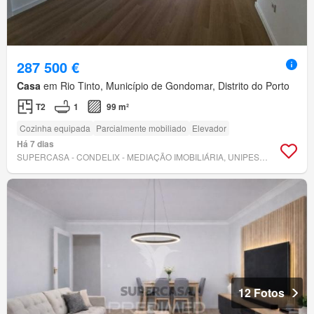
287 500 €
Casa
em Rio Tinto, Município de Gondomar, Distrito do Porto
T2
1
99 m²
Cozinha equipada
Parcialmente mobiliado
Elevador
Há 7 dias
SUPERCASA - CONDELIX - MEDIAÇÃO IMOBILIÁRIA, UNIPESSOAL, LDA
12 Fotos