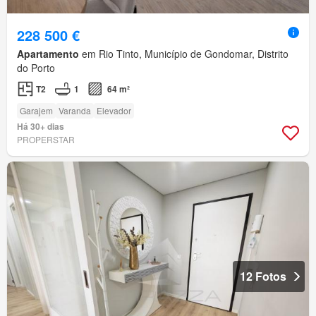
228 500 €
Apartamento
em Rio Tinto, Município de Gondomar, Distrito
do Porto
T2
1
64 m²
Garajem
Varanda
Elevador
Há 30+ dias
PROPERSTAR
12 Fotos