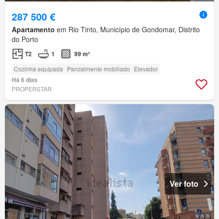
287 500 €
Apartamento
em Rio Tinto, Município de Gondomar, Distrito
do Porto
T2
1
99 m²
Cozinha equipada
Parcialmente mobiliado
Elevador
Há 6 dias
PROPERSTAR
Ver foto