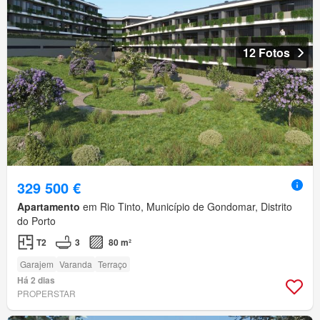
12 Fotos
329 500 €
Apartamento
em Rio Tinto, Município de Gondomar, Distrito
do Porto
T2
3
80 m²
Garajem
Varanda
Terraço
Há 2 dias
PROPERSTAR