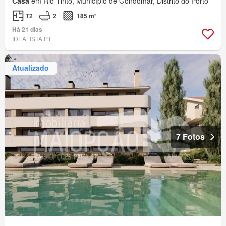
Casa
em Rio Tinto, Município de Gondomar, Distrito do Porto
T2
2
185 m²
Há 21 dias
IDEALISTA.PT
Atualizado
7 Fotos