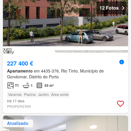
12 Fotos
227 400 €
Apartamento
em 4435-376, Rio Tinto, Município de
Gondomar, Distrito do Porto
T1
1
55 m²
Varanda
Piscina
Jardim
Área verde
Há 17 dias
PROPERSTAR
Atualizado