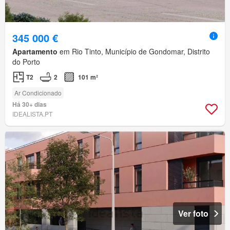
345 000 €
Apartamento
em Rio Tinto, Município de Gondomar, Distrito
do Porto
T2
2
101 m²
Ar Condicionado
Há 30+ dias
IDEALISTA.PT
Ver foto