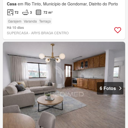
Casa
em Rio Tinto, Município de Gondomar, Distrito do Porto
T2
3
72 m²
Garajem
Varanda
Terraço
Há 10 dias
SUPERCASA - ARYS BRAGA CENTRO
6 Fotos