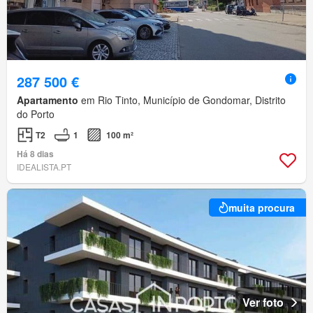
287 500 €
Apartamento
em Rio Tinto, Município de Gondomar, Distrito
do Porto
T2
1
100 m²
Há 8 dias
IDEALISTA.PT
muita procura
Ver foto