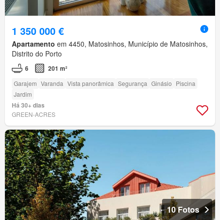
1 350 000 €
Apartamento
em 4450, Matosinhos, Município de Matosinhos,
Distrito do Porto
6
201 m²
Garajem
Varanda
Vista panorâmica
Segurança
Ginásio
Piscina
Jardim
Há 30+ dias
GREEN-ACRES
10 Fotos