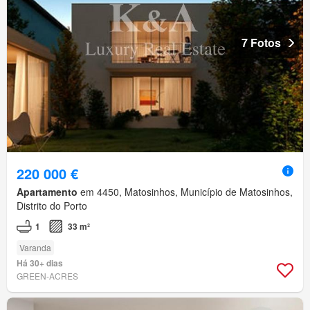
7 Fotos
220 000 €
Apartamento
em 4450, Matosinhos, Município de Matosinhos,
Distrito do Porto
1
33 m²
Varanda
Há 30+ dias
GREEN-ACRES