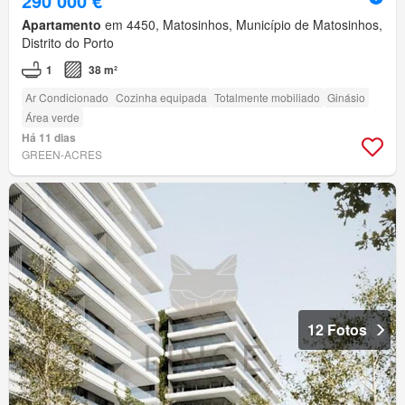
290 000 €
Apartamento
em 4450, Matosinhos, Município de Matosinhos,
Distrito do Porto
1
38 m²
Ar Condicionado
Cozinha equipada
Totalmente mobiliado
Ginásio
Área verde
Há 11 dias
GREEN-ACRES
12 Fotos