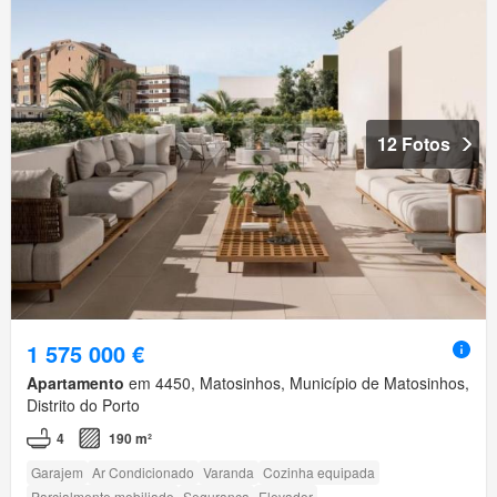
12 Fotos
1 575 000 €
Apartamento
em 4450, Matosinhos, Município de Matosinhos,
Distrito do Porto
4
190 m²
Garajem
Ar Condicionado
Varanda
Cozinha equipada
Parcialmente mobiliado
Segurança
Elevador