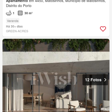
Apartamento
em 4450, Matosinhos, Município de Matosinhos,
Distrito do Porto
1
30 m²
Varanda
Há 30+ dias
GREEN-ACRES
12 Fotos