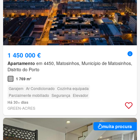
1 450 000 €
Apartamento
em 4450, Matosinhos, Município de Matosinhos,
Distrito do Porto
1 769 m²
Garajem
Ar Condicionado
Cozinha equipada
Parcialmente mobiliado
Segurança
Elevador
Há 30+ dias
GREEN-ACRES
muita procura