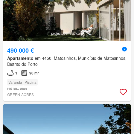
490 000 €
Apartamento
em 4450, Matosinhos, Município de Matosinhos,
Distrito do Porto
1
90 m²
Varanda
Piscina
Há 30+ dias
GREEN-ACRES