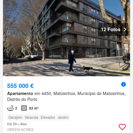
12 Fotos
555 000 €
Apartamento
em 4450, Matosinhos, Município de Matosinhos,
Distrito do Porto
2
82 m²
Garajem
Varanda
Elevador
Jardim
Há 30+ dias
GREEN-ACRES