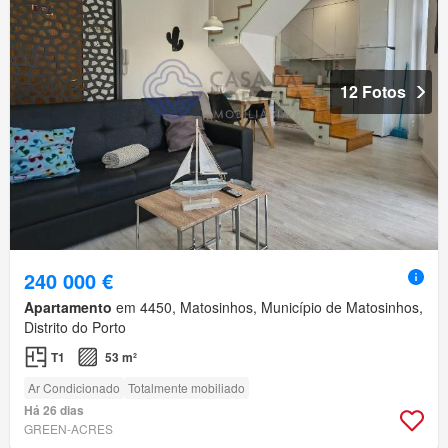
12 Fotos
240 000 €
Apartamento
em 4450, Matosinhos, Município de Matosinhos,
Distrito do Porto
T1
53 m²
Ar Condicionado
Totalmente mobiliado
Há 26 dias
GREEN-ACRES