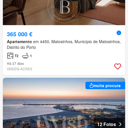
365 000 €
Apartamento
em 4450, Matosinhos, Município de Matosinhos,
Distrito do Porto
T2
1
Há 27 dias
GREEN-ACRES
muita procura
12 Fotos