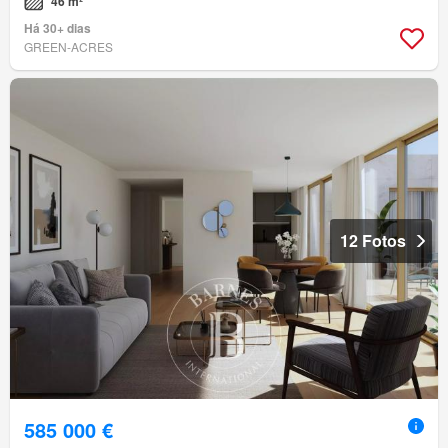
46 m²
Há 30+ dias
GREEN-ACRES
12 Fotos
585 000 €