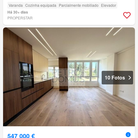
Varanda
Cozinha equipada
Parcialmente mobiliado
Elevador
Há 30+ dias
PROPERSTAR
10 Fotos
547 000 €