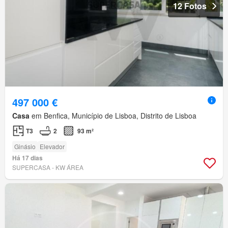
12 Fotos
497 000 €
Casa
em Benfica, Município de Lisboa, Distrito de Lisboa
T3
2
93 m²
Ginásio
Elevador
Há 17 dias
SUPERCASA - KW ÁREA