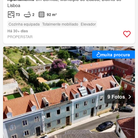
Lisboa
T3
2
92 m²
Cozinha equipada
Totalmente mobiliado
Elevador
Há 30+ dias
PROPERSTAR
muita procura
9 Fotos