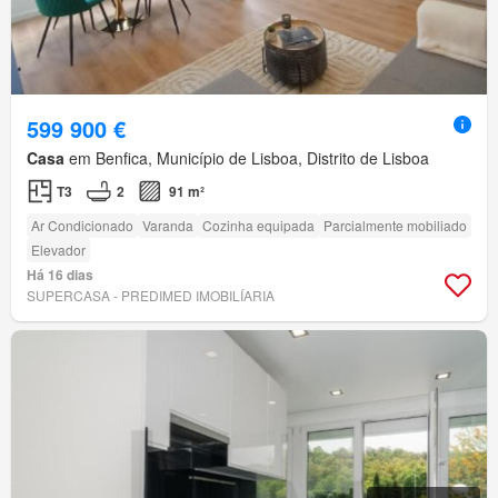
599 900 €
Casa
em Benfica, Município de Lisboa, Distrito de Lisboa
T3
2
91 m²
Ar Condicionado
Varanda
Cozinha equipada
Parcialmente mobiliado
Elevador
Há 16 dias
SUPERCASA - PREDIMED IMOBILÍARIA