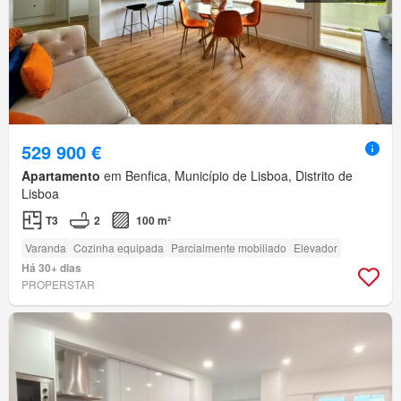
529 900 €
Apartamento
em Benfica, Município de Lisboa, Distrito de
Lisboa
T3
2
100 m²
Varanda
Cozinha equipada
Parcialmente mobiliado
Elevador
Há 30+ dias
PROPERSTAR