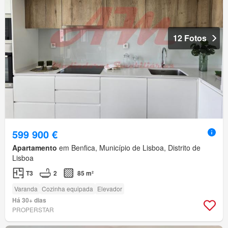
12 Fotos
599 900 €
Apartamento
em Benfica, Município de Lisboa, Distrito de
Lisboa
T3
2
85 m²
Varanda
Cozinha equipada
Elevador
Há 30+ dias
PROPERSTAR