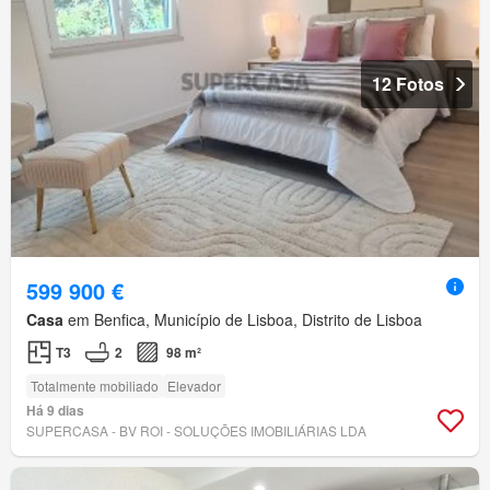
12 Fotos
599 900 €
Casa
em Benfica, Município de Lisboa, Distrito de Lisboa
T3
2
98 m²
Totalmente mobiliado
Elevador
Há 9 dias
SUPERCASA - BV ROI - SOLUÇÕES IMOBILIÁRIAS LDA