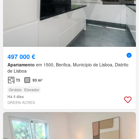
497 000 €
Apartamento
em 1500, Benfica, Município de Lisboa, Distrito
de Lisboa
T3
93 m²
Ginásio
Elevador
Há 4 dias
GREEN-ACRES