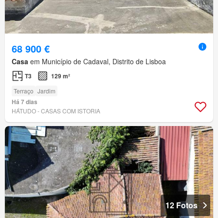
68 900 €
Casa
em Município de Cadaval, Distrito de Lisboa
T3
129 m²
Terraço
Jardim
Há 7 dias
HÁTUDO - CASAS COM ISTORIA
12 Fotos