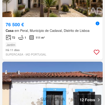
76 500 €
Casa
em Peral, Município de Cadaval, Distrito de Lisboa
T2
1
111 m²
Jardim
Há 11 dias
SUPERCASA - IAD PORTUGAL
12 Fotos