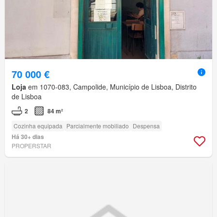
70 000 €
Loja
em 1070-083, Campolide, Município de Lisboa, Distrito
de Lisboa
2
84 m²
Cozinha equipada
Parcialmente mobiliado
Despensa
Há 30+ dias
PROPERSTAR