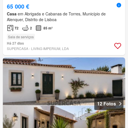
65 000 €
Casa
em Abrigada e Cabanas de Torres, Município de
Alenquer, Distrito de Lisboa
T2
2
85 m²
Sala de serviços
Há 27 dias
SUPERCASA - LIVING IMPERIUM, LDA
12 Fotos