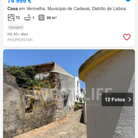
74 999 €
Casa
em Vermelha, Município de Cadaval, Distrito de Lisboa
T2
1
86 m²
Garajem
Há 30+ dias
PROPERSTAR
12 Fotos