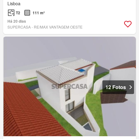
Lisboa
T2
111 m²
Há 20 dias
SUPERCASA - RE/MAX VANTAGEM OESTE
12 Fotos