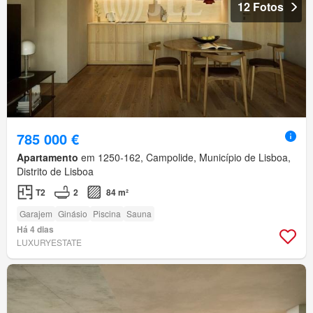
12 Fotos
785 000 €
Apartamento
em 1250-162, Campolide, Município de Lisboa,
Distrito de Lisboa
T2
2
84 m²
Garajem
Ginásio
Piscina
Sauna
Há 4 dias
LUXURYESTATE