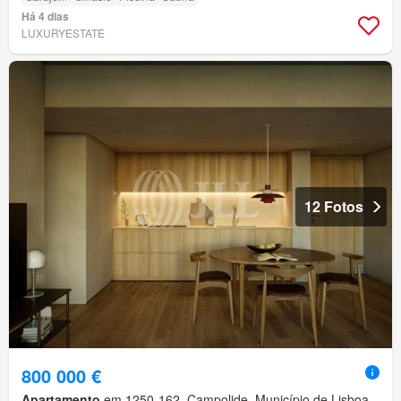
Há 4 dias
LUXURYESTATE
12 Fotos
800 000 €
Apartamento
em 1250-162, Campolide, Município de Lisboa,