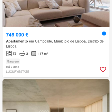
746 000 €
Apartamento
em Campolide, Município de Lisboa, Distrito de
Lisboa
T2
2
117 m²
Garajem
Há 7 dias
LUXURYESTATE