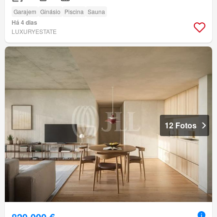
Garajem
Ginásio
Piscina
Sauna
Há 4 dias
LUXURYESTATE
12 Fotos
820 000 €