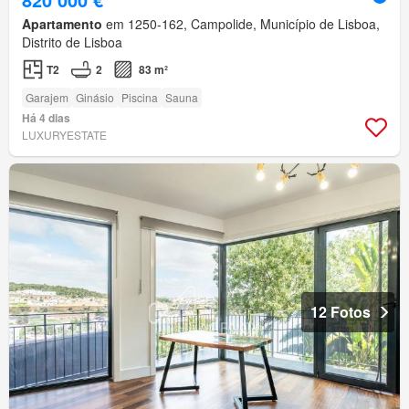
Apartamento
em 1250-162, Campolide, Município de Lisboa,
Distrito de Lisboa
T2
2
83 m²
Garajem
Ginásio
Piscina
Sauna
Há 4 dias
LUXURYESTATE
12 Fotos