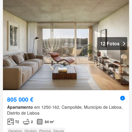
12 Fotos
805 000 €
Apartamento
em 1250-162, Campolide, Município de Lisboa,
Distrito de Lisboa
T2
2
84 m²
Garajem
Ginásio
Piscina
Sauna