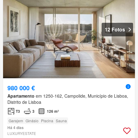
12 Fotos
980 000 €
Apartamento
em 1250-162, Campolide, Município de Lisboa,
Distrito de Lisboa
T3
3
126 m²
Garajem
Ginásio
Piscina
Sauna
Há 4 dias
LUXURYESTATE