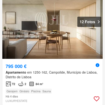
12 Fotos
795 000 €
Apartamento
em 1250-162, Campolide, Município de Lisboa,
Distrito de Lisboa
T2
2
84 m²
Garajem
Ginásio
Piscina
Sauna
Há 4 dias
LUXURYESTATE