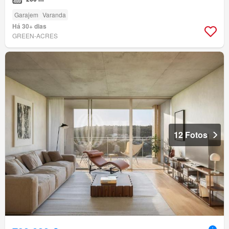
Garajem
Varanda
Há 30+ dias
GREEN-ACRES
12 Fotos