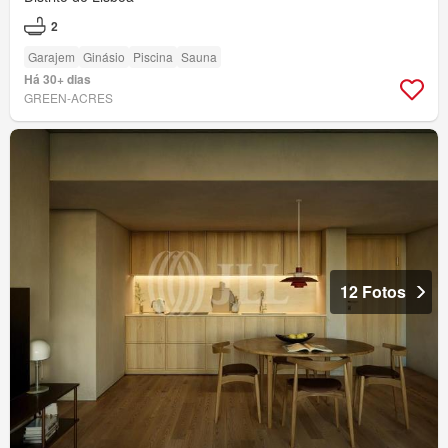
2
Garajem
Ginásio
Piscina
Sauna
Há 30+ dias
GREEN-ACRES
12 Fotos