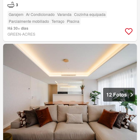
3
Garajem
Ar Condicionado
Varanda
Cozinha equipada
Parcialmente mobiliado
Terraço
Piscina
Há 30+ dias
GREEN-ACRES
12 Fotos