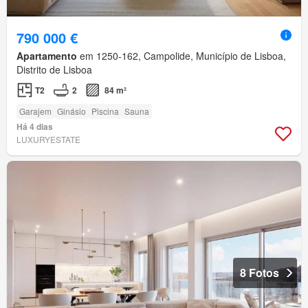
790 000 €
Apartamento
em 1250-162, Campolide, Município de Lisboa,
Distrito de Lisboa
T2
2
84 m²
Garajem
Ginásio
Piscina
Sauna
Há 4 dias
LUXURYESTATE
8 Fotos