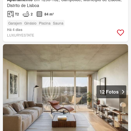
Distrito de Lisboa
T2
2
84 m²
Garajem
Ginásio
Piscina
Sauna
Há 4 dias
LUXURYESTATE
12 Fotos