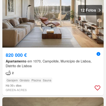
12 Fotos
820 000 €
Apartamento
em 1070, Campolide, Município de Lisboa,
Distrito de Lisboa
2
Garajem
Ginásio
Piscina
Sauna
Há 30+ dias
GREEN-ACRES