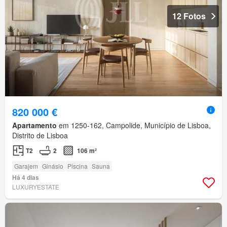
12 Fotos
820 000 €
Apartamento
em 1250-162, Campolide, Município de Lisboa,
Distrito de Lisboa
T2
2
106 m²
Garajem
Ginásio
Piscina
Sauna
Há 4 dias
LUXURYESTATE