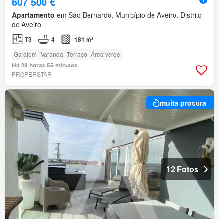
607 500 €
Apartamento
em São Bernardo, Município de Aveiro, Distrito
de Aveiro
T3
4
181 m²
Garajem
Varanda
Terraço
Área verde
Há 23 horas 55 minutos
PROPERSTAR
muita procura
12 Fotos