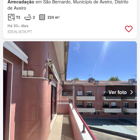
Arrecadação
em São Bernardo, Município de Aveiro, Distrito
de Aveiro
T3
2
224 m²
Há 30+ dias
IDEALISTA.PT
Ver foto