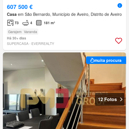
607 500 €
Casa
em São Bernardo, Município de Aveiro, Distrito de Aveiro
T3
4
181 m²
Garajem
Varanda
Há 30+ dias
SUPERCASA - EVERREALTY
muita procura
12 Fotos