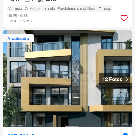
Varanda
Cozinha equipada
Parcialmente mobiliado
Terraço
Há 30+ dias
PROPERSTAR
Atualizado
12 Fotos