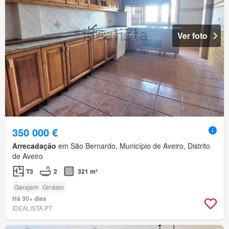
Ver foto
350 000 €
Arrecadação
em São Bernardo, Município de Aveiro, Distrito
de Aveiro
T3
2
321 m²
Garajem
Ginásio
Há 30+ dias
IDEALISTA.PT