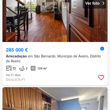
Ver foto
285 000 €
Arrecadação
em São Bernardo, Município de Aveiro, Distrito
de Aveiro
T2
2
124 m²
Há 21 dias
IDEALISTA.PT