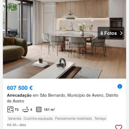
8 Fotos
607 500 €
Arrecadação
em São Bernardo, Município de Aveiro, Distrito
de Aveiro
T3
4
181 m²
Varanda
Cozinha equipada
Parcialmente mobiliado
Terraço
Há 30+ dias