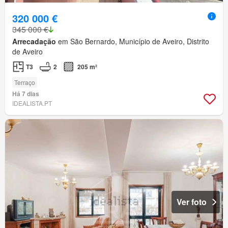
320 000 €
345 000 €
Arrecadação
em São Bernardo, Município de Aveiro, Distrito
de Aveiro
T3
2
205 m²
Terraço
Há 7 dias
IDEALISTA.PT
Ver foto