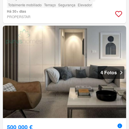
Totalmente mobiliado
Terraço
Segurança
Elevador
Há 30+ dias
PROPERSTAR
4 Fotos
500 000 €