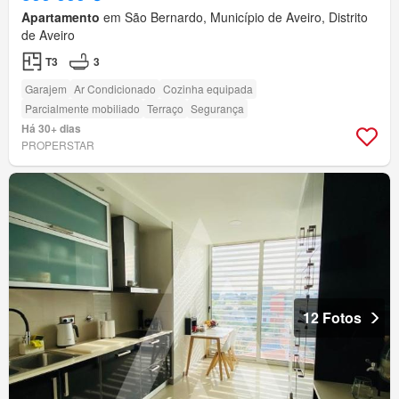
Apartamento
em São Bernardo, Município de Aveiro, Distrito
de Aveiro
T3
3
Garajem
Ar Condicionado
Cozinha equipada
Parcialmente mobiliado
Terraço
Segurança
Há 30+ dias
PROPERSTAR
12 Fotos