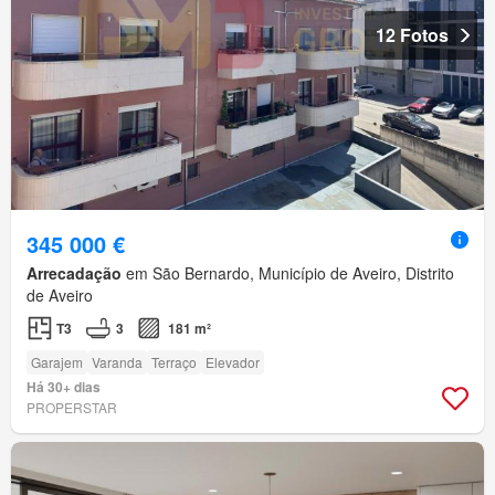
12 Fotos
345 000 €
Arrecadação
em São Bernardo, Município de Aveiro, Distrito
de Aveiro
T3
3
181 m²
Garajem
Varanda
Terraço
Elevador
Há 30+ dias
PROPERSTAR