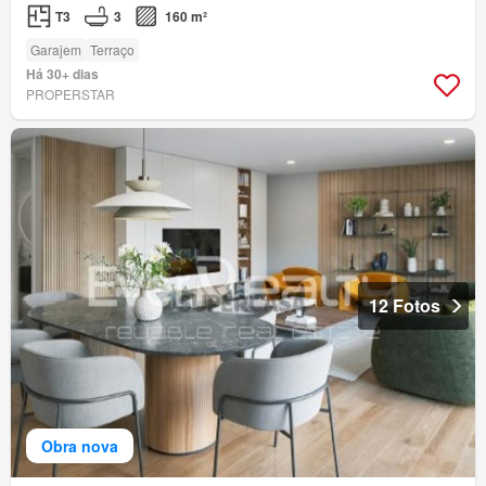
T3
3
160 m²
Garajem
Terraço
Há 30+ dias
PROPERSTAR
12 Fotos
Obra nova