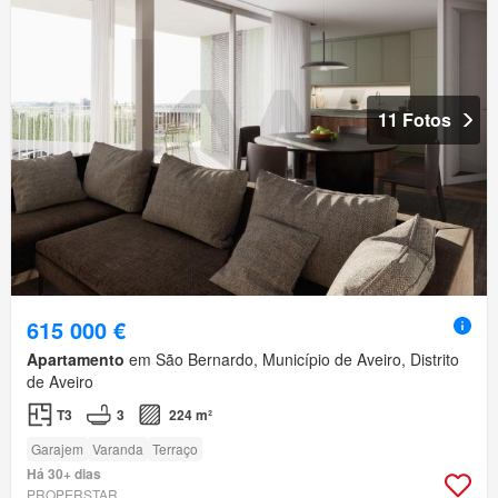
11 Fotos
615 000 €
Apartamento
em São Bernardo, Município de Aveiro, Distrito
de Aveiro
T3
3
224 m²
Garajem
Varanda
Terraço
Há 30+ dias
PROPERSTAR