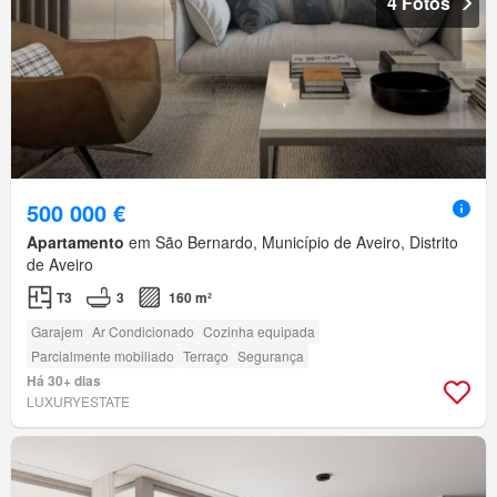
4 Fotos
500 000 €
Apartamento
em São Bernardo, Município de Aveiro, Distrito
de Aveiro
T3
3
160 m²
Garajem
Ar Condicionado
Cozinha equipada
Parcialmente mobiliado
Terraço
Segurança
Há 30+ dias
LUXURYESTATE