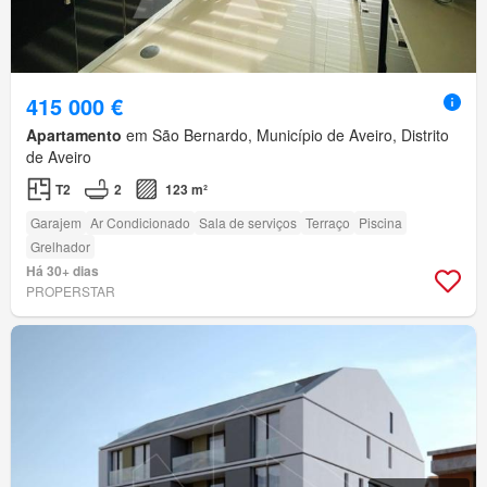
415 000 €
Apartamento
em São Bernardo, Município de Aveiro, Distrito
de Aveiro
T2
2
123 m²
Garajem
Ar Condicionado
Sala de serviços
Terraço
Piscina
Grelhador
Há 30+ dias
PROPERSTAR