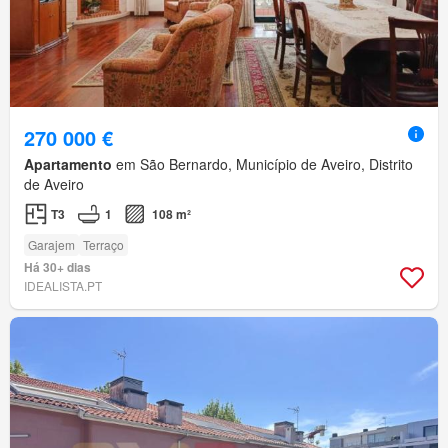
270 000 €
Apartamento
em São Bernardo, Município de Aveiro, Distrito
de Aveiro
T3
1
108 m²
Garajem
Terraço
Há 30+ dias
IDEALISTA.PT