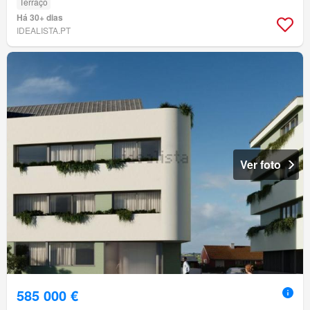
Terraço
Há 30+ dias
IDEALISTA.PT
Ver foto
585 000 €