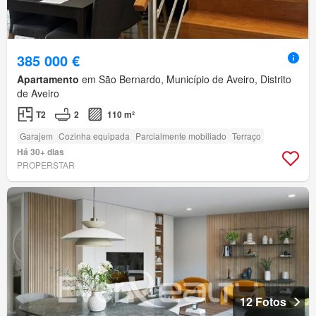
385 000 €
Apartamento
em São Bernardo, Município de Aveiro, Distrito
de Aveiro
T2
2
110 m²
Garajem
Cozinha equipada
Parcialmente mobiliado
Terraço
Há 30+ dias
PROPERSTAR
12 Fotos