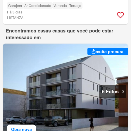
Garajem
Ar Condicionado
Varanda
Terraço
Há 3 dias
LISTANZA
Encontramos essas casas que você pode estar
interessado em
muita procura
6 Fotos
Obra nova