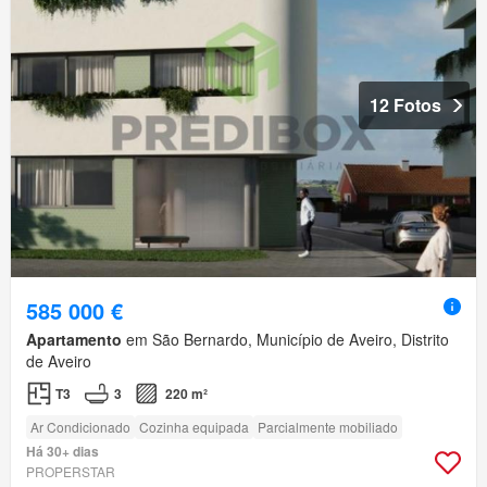
12 Fotos
585 000 €
Apartamento
em São Bernardo, Município de Aveiro, Distrito
de Aveiro
T3
3
220 m²
Ar Condicionado
Cozinha equipada
Parcialmente mobiliado
Há 30+ dias
PROPERSTAR