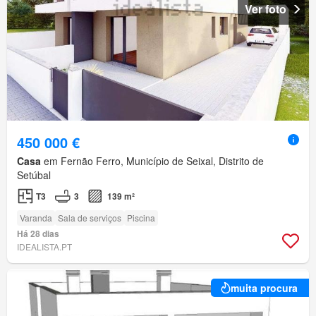
Ver foto
450 000 €
Casa
em Fernão Ferro, Município de Seixal, Distrito de
Setúbal
T3
3
139 m²
Varanda
Sala de serviços
Piscina
Há 28 dias
IDEALISTA.PT
muita procura