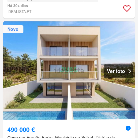
Há 30+ dias
IDEALISTA.PT
Novo
Ver foto
490 000 €
Casa
em Fernão Ferro, Município de Seixal, Distrito de