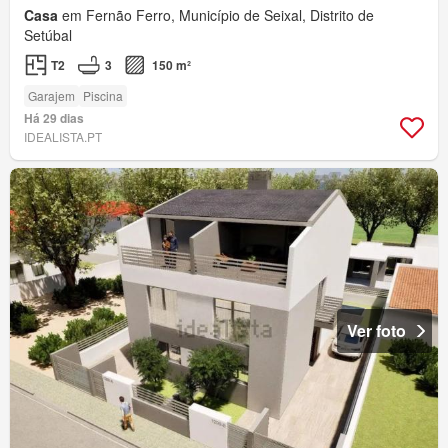
Casa
em Fernão Ferro, Município de Seixal, Distrito de
Setúbal
T2
3
150 m²
Garajem
Piscina
Há 29 dias
IDEALISTA.PT
Ver foto