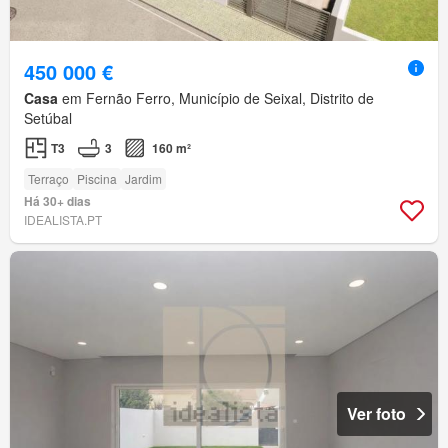
450 000 €
Casa
em Fernão Ferro, Município de Seixal, Distrito de
Setúbal
T3
3
160 m²
Terraço
Piscina
Jardim
Há 30+ dias
IDEALISTA.PT
Ver foto