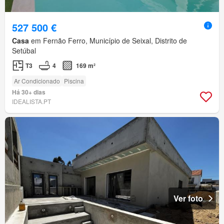
527 500 €
Casa
em Fernão Ferro, Município de Seixal, Distrito de
Setúbal
T3
4
169 m²
Ar Condicionado
Piscina
Há 30+ dias
IDEALISTA.PT
Ver foto