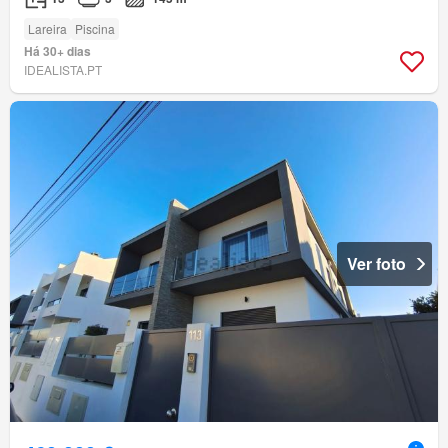
Lareira
Piscina
Há 30+ dias
IDEALISTA.PT
Ver foto