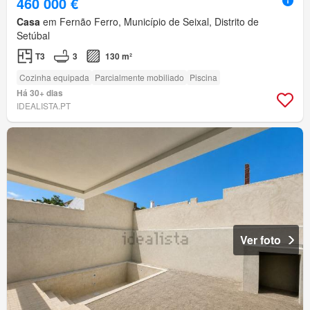
460 000 €
Casa
em Fernão Ferro, Município de Seixal, Distrito de
Setúbal
T3
3
130 m²
Cozinha equipada
Parcialmente mobiliado
Piscina
Há 30+ dias
IDEALISTA.PT
Ver foto