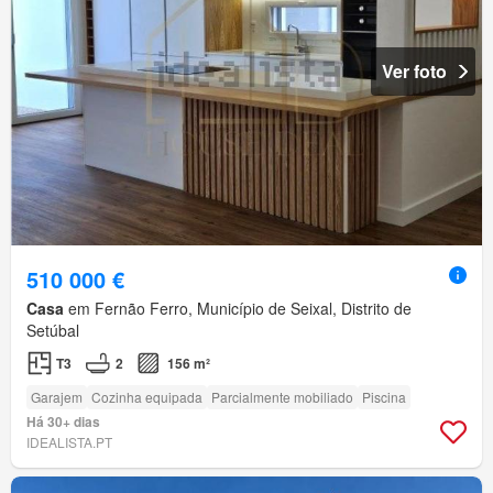
Ver foto
510 000 €
Casa
em Fernão Ferro, Município de Seixal, Distrito de
Setúbal
T3
2
156 m²
Garajem
Cozinha equipada
Parcialmente mobiliado
Piscina
Há 30+ dias
IDEALISTA.PT