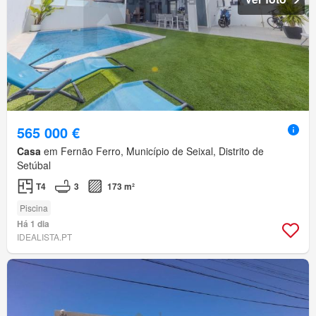
565 000 €
Casa
em Fernão Ferro, Município de Seixal, Distrito de
Setúbal
T4
3
173 m²
Piscina
Há 1 dia
IDEALISTA.PT