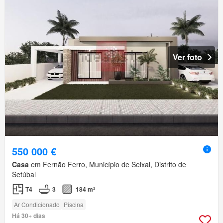
Ver foto
550 000 €
Casa
em Fernão Ferro, Município de Seixal, Distrito de
Setúbal
T4
3
184 m²
Ar Condicionado
Piscina
Há 30+ dias