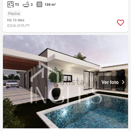
T3
3
159 m²
Piscina
Há 10 dias
IDEALISTA.PT
Ver foto