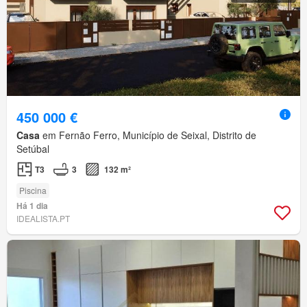
450 000 €
Casa
em Fernão Ferro, Município de Seixal, Distrito de
Setúbal
T3
3
132 m²
Piscina
Há 1 dia
IDEALISTA.PT