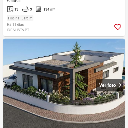
Setúbal
T3
3
134 m²
Piscina
Jardim
Há 11 dias
IDEALISTA.PT
Ver foto