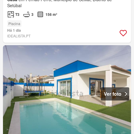
Setúbal
T3
3
156 m²
Piscina
Há 1 dia
IDEALISTA.PT
Ver foto