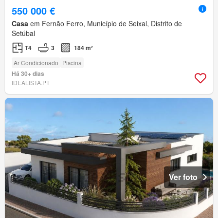
550 000 €
Casa
em Fernão Ferro, Município de Seixal, Distrito de
Setúbal
T4
3
184 m²
Ar Condicionado
Piscina
Há 30+ dias
IDEALISTA.PT
Ver foto