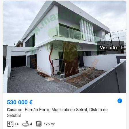
Ver foto
530 000 €
Casa
em Fernão Ferro, Município de Seixal, Distrito de
Setúbal
T4
4
175 m²