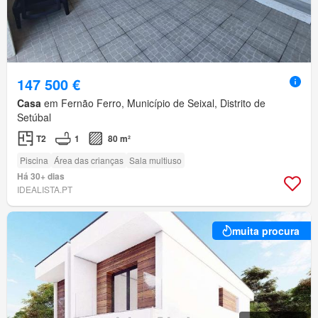
147 500 €
Casa
em Fernão Ferro, Município de Seixal, Distrito de
Setúbal
T2
1
80 m²
Piscina
Área das crianças
Sala multiuso
Há 30+ dias
IDEALISTA.PT
muita procura