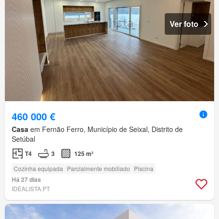
Ver foto
460 000 €
Casa
em Fernão Ferro, Município de Seixal, Distrito de
Setúbal
T4
3
125 m²
Cozinha equipada
Parcialmente mobiliado
Piscina
Há 27 dias
IDEALISTA.PT