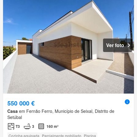
Ver foto
550 000 €
Casa
em Fernão Ferro, Município de Seixal, Distrito de
Setúbal
T3
3
160 m²
Cozinha equipada
Parcialmente mobiliado
Piscina