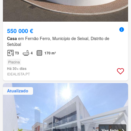
550 000 €
Casa
em Fernão Ferro, Município de Seixal, Distrito de
Setúbal
T3
4
170 m²
Piscina
Há 30+ dias
IDEALISTA.PT
Atualizado
Ver foto