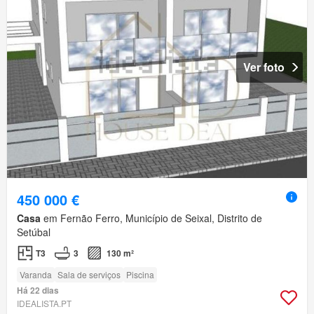
Ver foto
450 000 €
Casa
em Fernão Ferro, Município de Seixal, Distrito de
Setúbal
T3
3
130 m²
Varanda
Sala de serviços
Piscina
Há 22 dias
IDEALISTA.PT