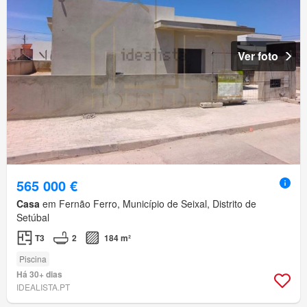
Ver foto
565 000 €
Casa
em Fernão Ferro, Município de Seixal, Distrito de
Setúbal
T3
2
184 m²
Piscina
Há 30+ dias
IDEALISTA.PT