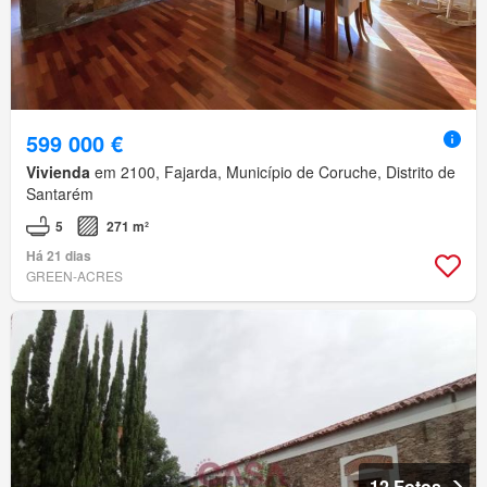
599 000 €
Vivienda
em 2100, Fajarda, Município de Coruche, Distrito de
Santarém
5
271 m²
Há 21 dias
GREEN-ACRES
12 Fotos