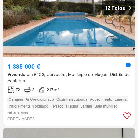
12 Fotos
1 385 000 €
Vivienda
em 6120, Carvoeiro, Município de Mação, Distrito de
Santarém
T2
3
217 m²
Garajem
Ar Condicionado
Cozinha equipada
Aquecimento
Lareira
Parcialmente mobiliado
Terraço
Piscina
Jardim
Sala multiuso
Há 30+ dias
GREEN-ACRES