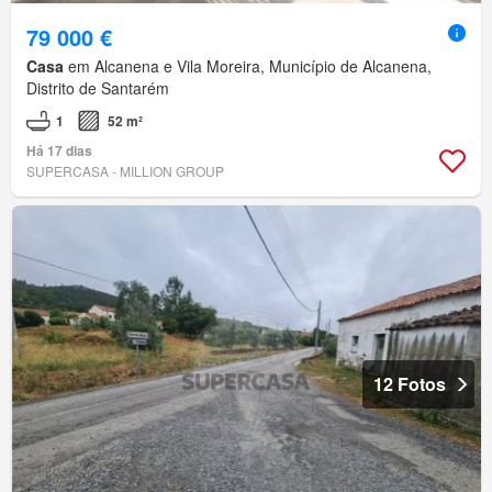
79 000 €
Casa
em Alcanena e Vila Moreira, Município de Alcanena,
Distrito de Santarém
1
52 m²
Há 17 dias
SUPERCASA - MILLION GROUP
12 Fotos