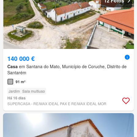
12 Fotos
140 000 €
Casa
em Santana do Mato, Município de Coruche, Distrito de
Santarém
91 m²
Jardim
Sala multiuso
Há 16 dias
SUPERCASA - RE/MAX IDEAL PAX E RE/MAX IDEAL MOR