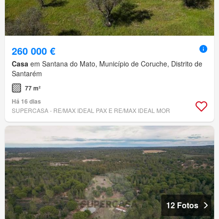
260 000 €
Casa
em Santana do Mato, Município de Coruche, Distrito de
Santarém
77 m²
Há 16 dias
SUPERCASA - RE/MAX IDEAL PAX E RE/MAX IDEAL MOR
12 Fotos