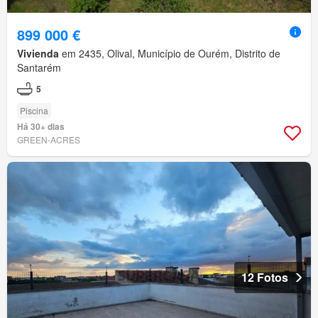
899 000 €
Vivienda
em 2435, Olival, Município de Ourém, Distrito de
Santarém
5
Piscina
Há 30+ dias
GREEN-ACRES
12 Fotos