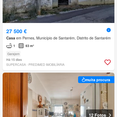
27 500 €
Casa
em Pernes, Município de Santarém, Distrito de Santarém
1
63 m²
Garajem
Há 15 dias
SUPERCASA - PREDIMED IMOBILÍARIA
muita procura
12 Fotos