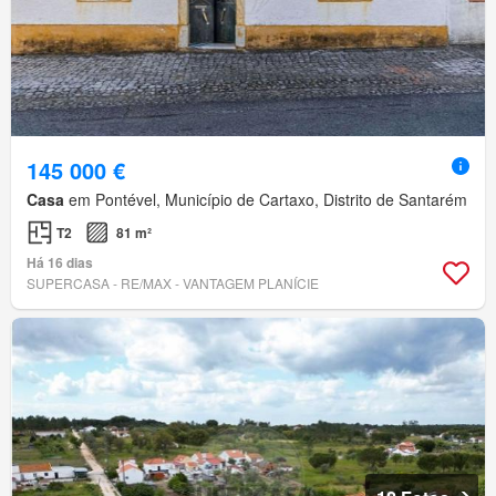
145 000 €
Casa
em Pontével, Município de Cartaxo, Distrito de Santarém
T2
81 m²
Há 16 dias
SUPERCASA - RE/MAX - VANTAGEM PLANÍCIE