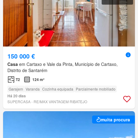
150 000 €
Casa
em Cartaxo e Vale da Pinta, Município de Cartaxo,
Distrito de Santarém
T2
124 m²
Garajem
Varanda
Cozinha equipada
Parcialmente mobiliado
Há 20 dias
SUPERCASA - RE/MAX VANTAGEM RIBATEJO
muita procura