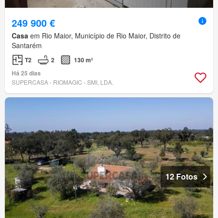
249 900 €
Casa
em Rio Maior, Município de Rio Maior, Distrito de
Santarém
T2
2
130 m²
Há 25 dias
SUPERCASA - RIOMAGIC - SMI, LDA.
12 Fotos