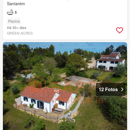
Santarém
5
Piscina
Há 30+ dias
GREEN-ACRES
12 Fotos