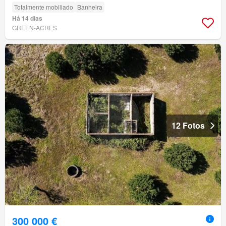
Totalmente mobiliado
Banheira
Há 14 dias
GREEN-ACRES
12 Fotos
300 000 €