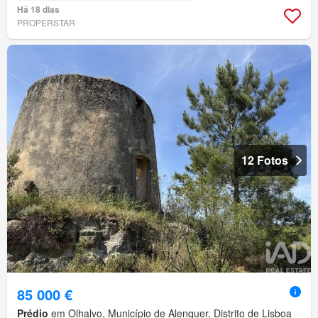
Há 18 dias
PROPERSTAR
12 Fotos
85 000 €
Prédio
em Olhalvo, Município de Alenquer, Distrito de Lisboa