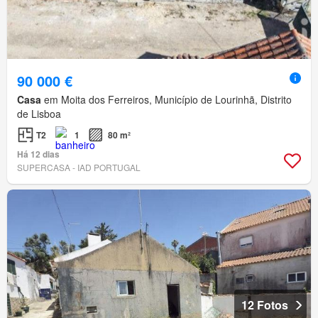
90 000 €
Casa
em Moita dos Ferreiros, Município de Lourinhã, Distrito
de Lisboa
T2
1
80 m²
Há 12 dias
SUPERCASA - IAD PORTUGAL
12 Fotos