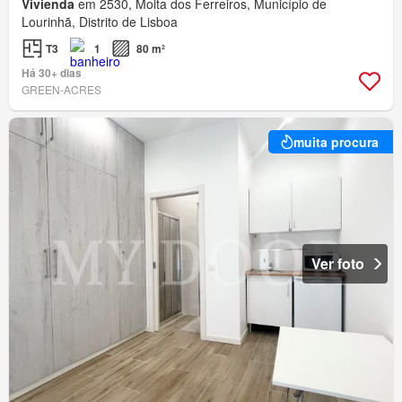
Vivienda
em 2530, Moita dos Ferreiros, Município de
Lourinhã, Distrito de Lisboa
T3
1
80 m²
Há 30+ dias
GREEN-ACRES
muita procura
Ver foto