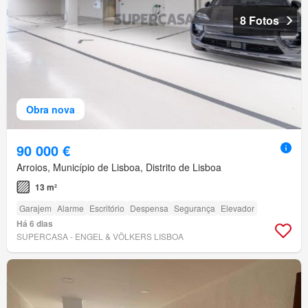
8 Fotos
Obra nova
90 000 €
Arroios, Município de Lisboa, Distrito de Lisboa
13 m²
Garajem
Alarme
Escritório
Despensa
Segurança
Elevador
Há 6 dias
SUPERCASA - ENGEL & VÖLKERS LISBOA