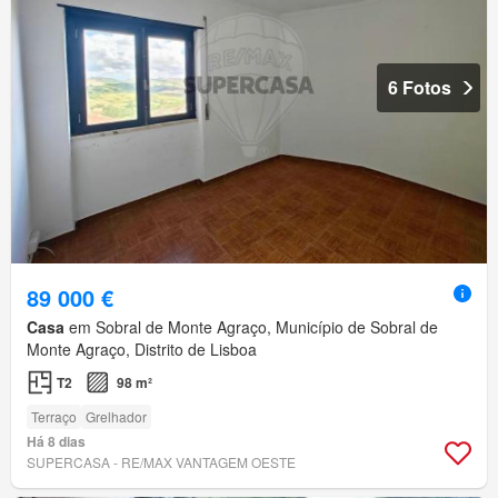
6 Fotos
89 000 €
Casa
em Sobral de Monte Agraço, Município de Sobral de
Monte Agraço, Distrito de Lisboa
T2
98 m²
Terraço
Grelhador
Há 8 dias
SUPERCASA - RE/MAX VANTAGEM OESTE