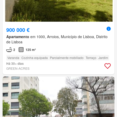
900 000 €
Apartamento
em 1000, Arroios, Município de Lisboa, Distrito
de Lisboa
2
125 m²
Varanda
Cozinha equipada
Parcialmente mobiliado
Terraço
Jardim
Há 30+ dias
GREEN-ACRES