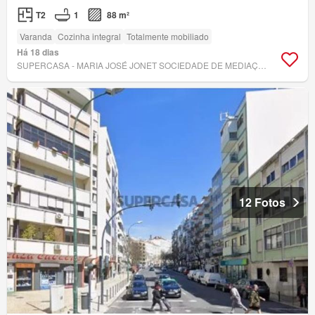
T2
1
88 m²
Varanda
Cozinha integral
Totalmente mobiliado
Há 18 dias
SUPERCASA - MARIA JOSÉ JONET SOCIEDADE DE MEDIAÇÃO IMOBILIÁRIA, LDA
12 Fotos