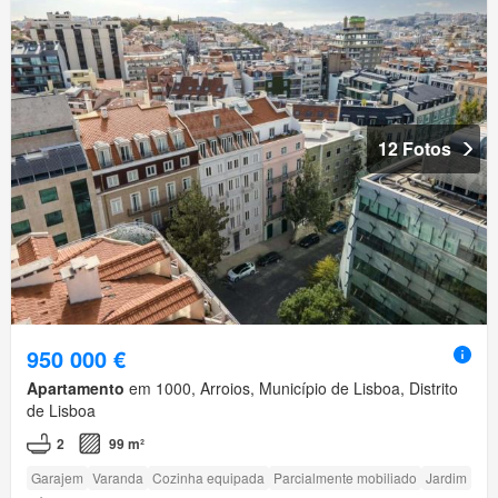
12 Fotos
950 000 €
Apartamento
em 1000, Arroios, Município de Lisboa, Distrito
de Lisboa
2
99 m²
Garajem
Varanda
Cozinha equipada
Parcialmente mobiliado
Jardim