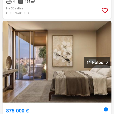
4
124 m²
Há 30+ dias
GREEN-ACRES
11 Fotos
875 000 €