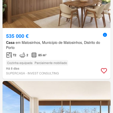
535 000 €
Casa
em Matosinhos, Município de Matosinhos, Distrito do
Porto
T2
2
85 m²
Cozinha equipada
Parcialmente mobiliado
Há 8 dias
SUPERCASA - INVEST CONSULTING