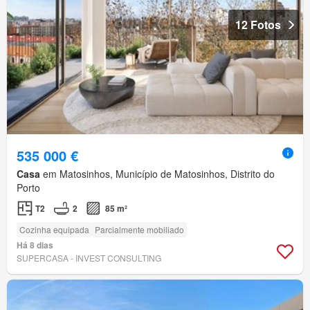
12 Fotos
535 000 €
Casa
em Matosinhos, Município de Matosinhos, Distrito do
Porto
T2
2
85 m²
Cozinha equipada
Parcialmente mobiliado
Há 8 dias
SUPERCASA - INVEST CONSULTING