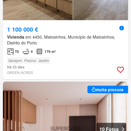
1 100 000 €
Vivienda
em 4450, Matosinhos, Município de Matosinhos,
Distrito do Porto
T5
4
176 m²
Garajem
Piscina
Jardim
Há 23 dias
GREEN-ACRES
muita procura
10 Fotos