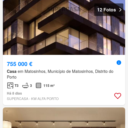
12 Fotos
755 000 €
Casa
em Matosinhos, Município de Matosinhos, Distrito do
Porto
T3
3
115 m²
Há 8 dias
SUPERCASA - KW ALFA PORTO