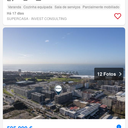
Varanda
Cozinha equipada
Sala de serviços
Parcialmente mobiliado
Há 17 dias
SUPERCASA - INVEST CONSULTING
12 Fotos
595 000 €