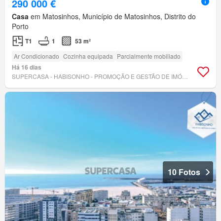
290 000 €
Casa
em Matosinhos, Município de Matosinhos, Distrito do
Porto
T1
1
53 m²
Ar Condicionado
Cozinha equipada
Parcialmente mobiliado
Há 16 dias
SUPERCASA - HABISONHO - PROMOÇÃO E GESTÃO DE IMÓVEIS, LDA
10 Fotos