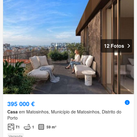
12 Fotos
395 000 €
Casa
em Matosinhos, Município de Matosinhos, Distrito do
Porto
T1
1
59 m²
Varanda