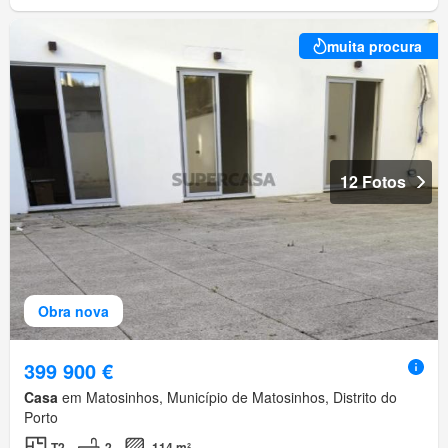
muita procura
12 Fotos
Obra nova
399 900 €
Casa
em Matosinhos, Município de Matosinhos, Distrito do
Porto
T2
2
114 m²