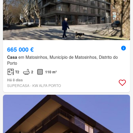
665 000 €
Casa
em Matosinhos, Município de Matosinhos, Distrito do
Porto
T2
2
110 m²
Há 8 dias
SUPERCASA - KW ALFA PORTO