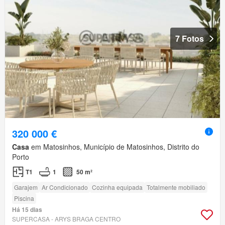
7 Fotos
320 000 €
Casa
em Matosinhos, Município de Matosinhos, Distrito do
Porto
T1
1
50 m²
Garajem
Ar Condicionado
Cozinha equipada
Totalmente mobiliado
Piscina
Há 15 dias
SUPERCASA - ARYS BRAGA CENTRO