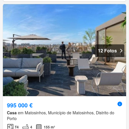
12 Fotos
995 000 €
Casa
em Matosinhos, Município de Matosinhos, Distrito do
Porto
T4
4
155 m²