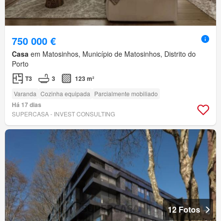
750 000 €
Casa
em Matosinhos, Município de Matosinhos, Distrito do
Porto
T3
3
123 m²
Varanda
Cozinha equipada
Parcialmente mobiliado
Há 17 dias
SUPERCASA - INVEST CONSULTING
12 Fotos