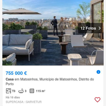
12 Fotos
755 000 €
Casa
em Matosinhos, Município de Matosinhos, Distrito do
Porto
T3
3
115 m²
Há 16 dias
SUPERCASA - GARVETUR