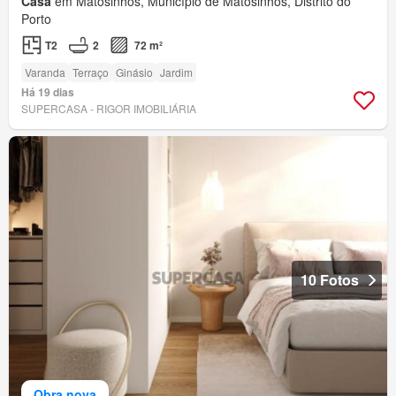
Casa
em Matosinhos, Município de Matosinhos, Distrito do
Porto
T2
2
72 m²
Varanda
Terraço
Ginásio
Jardim
Há 19 dias
SUPERCASA - RIGOR IMOBILIÁRIA
10 Fotos
Obra nova