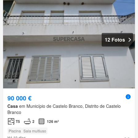
12 Fotos
90 000 €
Casa
em Município de Castelo Branco, Distrito de Castelo
Branco
T5
2
126 m²
Piscina
Sala multiuso
Há 10 dias