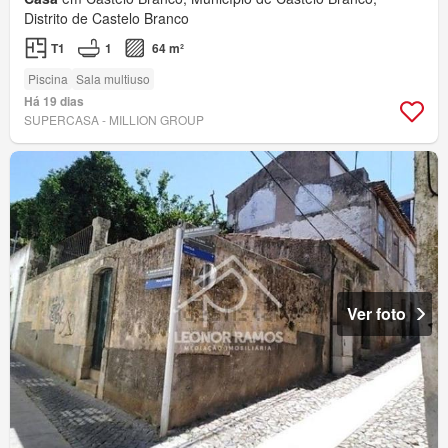
Distrito de Castelo Branco
T1
1
64 m²
Piscina
Sala multiuso
Há 19 dias
SUPERCASA - MILLION GROUP
Ver foto