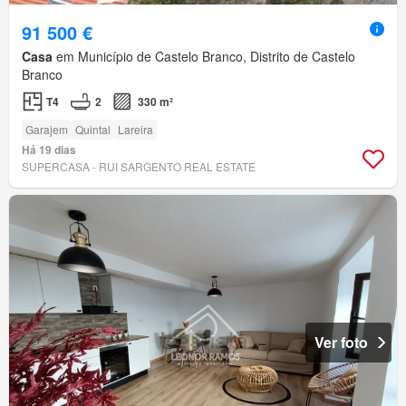
91 500 €
Casa
em Município de Castelo Branco, Distrito de Castelo
Branco
T4
2
330 m²
Garajem
Quintal
Lareira
Há 19 dias
SUPERCASA - RUI SARGENTO REAL ESTATE
Ver foto