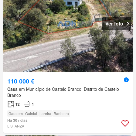
Ver foto
110 000 €
Casa
em Município de Castelo Branco, Distrito de Castelo
Branco
T2
1
Garajem
Quintal
Lareira
Banheira
Há 30+ dias
LISTANZA