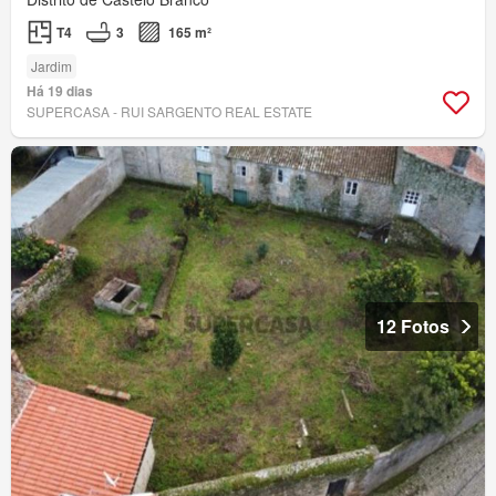
T4
3
165 m²
Jardim
Há 19 dias
SUPERCASA - RUI SARGENTO REAL ESTATE
12 Fotos