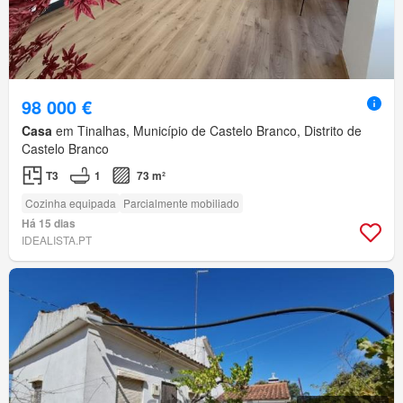
98 000 €
Casa
em Tinalhas, Município de Castelo Branco, Distrito de
Castelo Branco
T3
1
73 m²
Cozinha equipada
Parcialmente mobiliado
Há 15 dias
IDEALISTA.PT