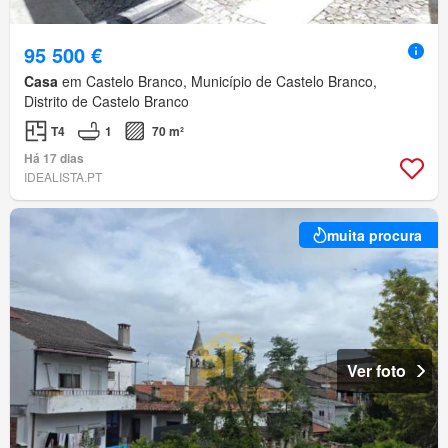
95 500 €
Casa
em Castelo Branco, Município de Castelo Branco,
Distrito de Castelo Branco
T4
1
70 m²
Há 17 dias
IDEALISTA.PT
muita procura
Ver foto