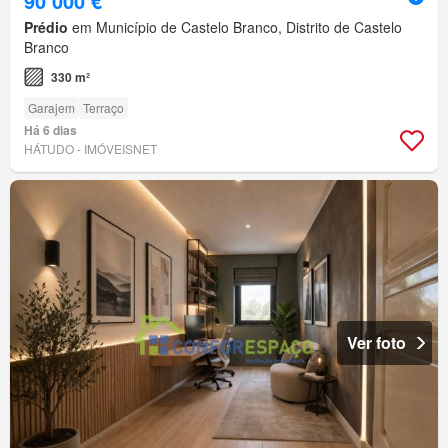
90 000 €
Prédio
em Município de Castelo Branco, Distrito de Castelo
Branco
330 m²
Garajem
Terraço
Há 6 dias
HÁTUDO - IMÓVEISNET
Ver foto