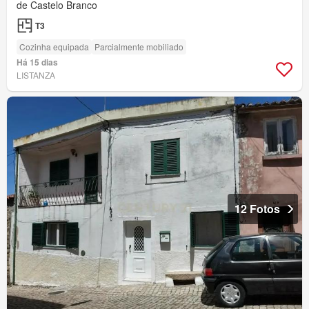
de Castelo Branco
T3
Cozinha equipada
Parcialmente mobiliado
Há 15 dias
LISTANZA
12 Fotos