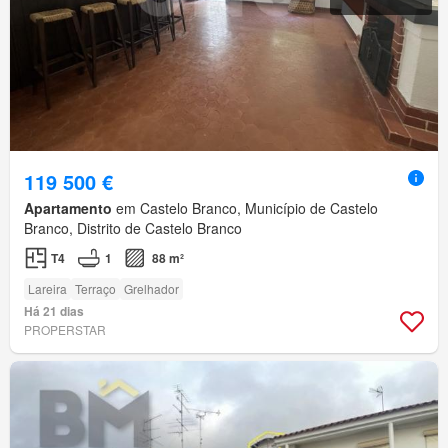
119 500 €
Apartamento
em Castelo Branco, Município de Castelo
Branco, Distrito de Castelo Branco
T4
1
88 m²
Lareira
Terraço
Grelhador
Há 21 dias
PROPERSTAR