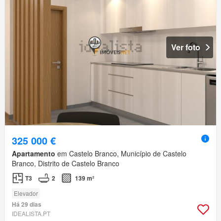
Ver foto
325 000 €
Apartamento
em Castelo Branco, Município de Castelo
Branco, Distrito de Castelo Branco
T3
2
139 m²
Elevador
Há 29 dias
IDEALISTA.PT