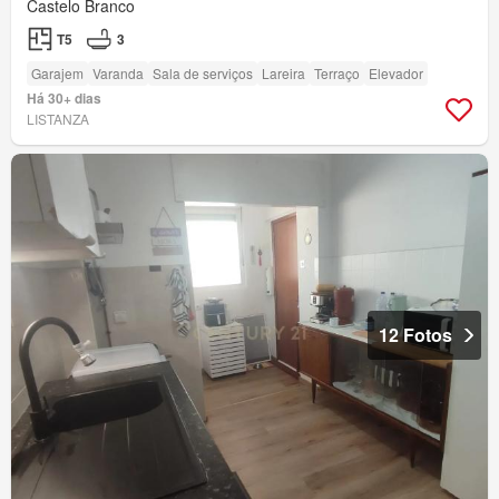
Castelo Branco
T5
3
Garajem
Varanda
Sala de serviços
Lareira
Terraço
Elevador
Há 30+ dias
LISTANZA
12 Fotos