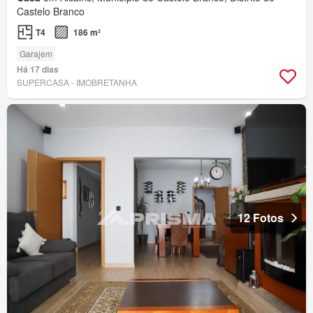
Castelo Branco
T4
186 m²
Garajem
Há 17 dias
SUPERCASA - IMOBRETANHA
12 Fotos