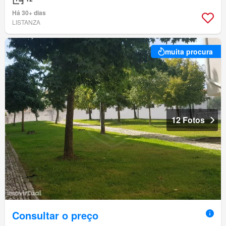
Há 30+ dias
LISTANZA
muita procura
12 Fotos
Consultar o preço