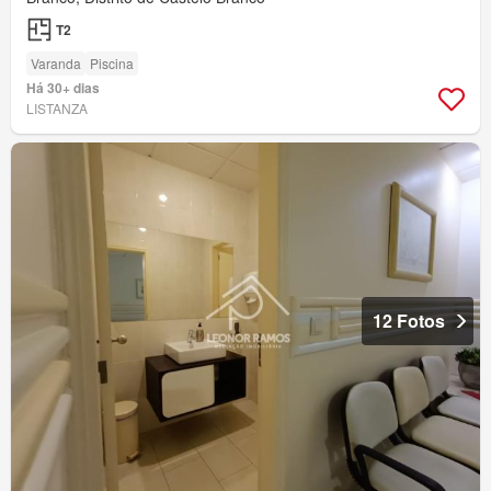
T2
Varanda
Piscina
Há 30+ dias
LISTANZA
12 Fotos