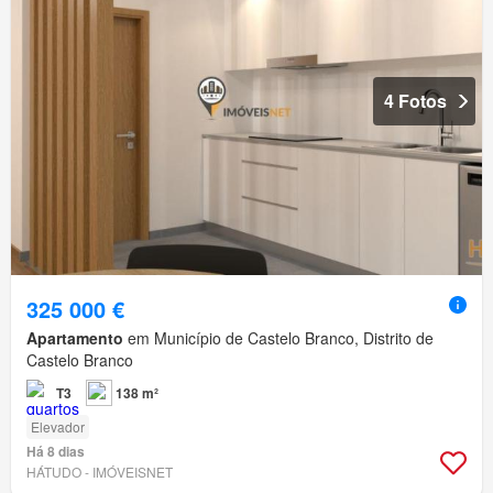
4 Fotos
325 000 €
Apartamento
em Município de Castelo Branco, Distrito de
Castelo Branco
T3
138 m²
Elevador
Há 8 dias
HÁTUDO - IMÓVEISNET