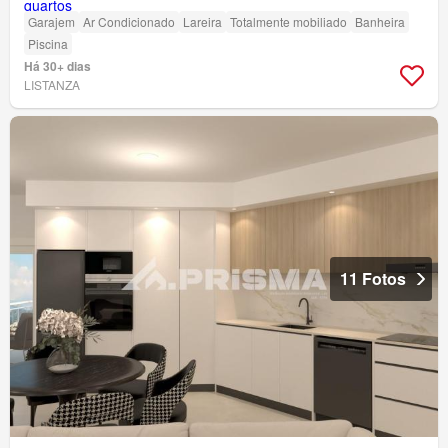
Garajem
Ar Condicionado
Lareira
Totalmente mobiliado
Banheira
Piscina
Há 30+ dias
LISTANZA
11 Fotos