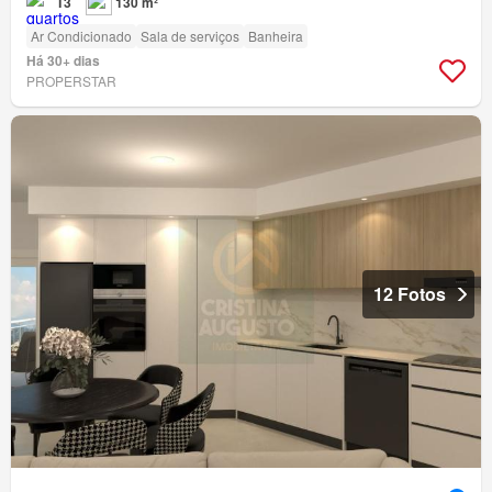
T3
130 m²
Ar Condicionado
Sala de serviços
Banheira
Há 30+ dias
PROPERSTAR
12 Fotos