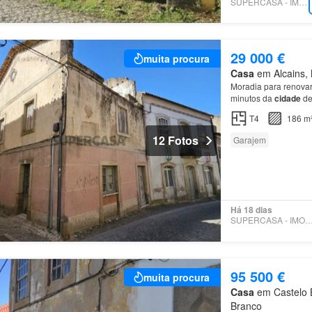
SUPERCASA - IMOKLASS
29 000 €
muita procura
Casa
em Alcains, 
Moradia para renovar 
minutos da
cidade
d
perca esta oportunid
T4
186 m
12 Fotos
Garajem
Há 18 dias
SUPERCASA - IMOBRET
95 500 €
muita procura
Casa
em Castelo B
Branco