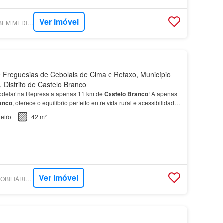
Ver imóvel
SUPERCASA - BM - BEM MEDIAR - MEDIAÇÃO IMOBILIÁRIA, LDA.
Freguesias de Cebolais de Cima e Retaxo, Município
 Distrito de Castelo Branco
delar na Represa a apenas 11 km de
Castelo
Branco
! A apenas
anco
, oferece o equilíbrio perfeito entre vida rural e acessibilidade
eiro
42 m²
Ver imóvel
SUPERCASA - DS IMOBILIÁRIA - CASTELO BRANCO