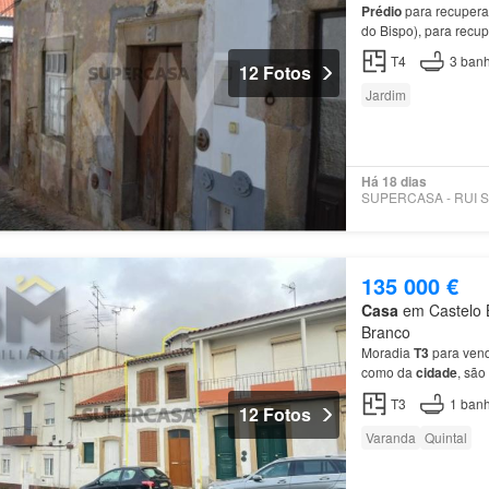
Prédio
para recuperar
do Bispo), para recu
Setembro de 1931 foi
T4
3
banh
12 Fotos
Jardim
Há 18 dias
135 000 €
Casa
em Castelo B
Branco
Moradia
T3
para vend
como da
cidade
, são
T3
1
banh
12 Fotos
Varanda
Quintal