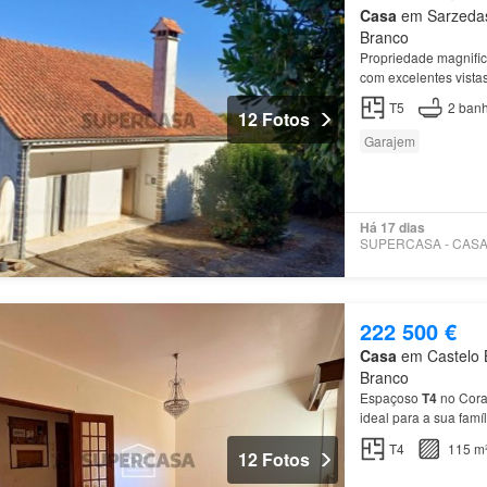
Casa
em Sarzedas,
Branco
Propriedade magnifi
com excelentes vista
T5
2
banh
12 Fotos
Garajem
Há 17 dias
222 500 €
Casa
em Castelo B
Branco
Espaçoso
T4
no Cor
ideal para a sua famí
T4
115 m
12 Fotos