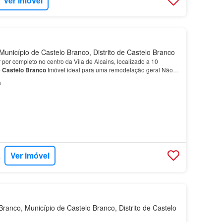
Ver imóvel
Município de Castelo Branco, Distrito de Castelo Branco
por completo no centro da Vila de Alcains, localizado a 10
e
Castelo
Branco
Imóvel ideal para uma remodelação geral Não
ade e contacte já a Imobretanha contacte já a…
²
Ver imóvel
ANHA
ranco, Município de Castelo Branco, Distrito de Castelo