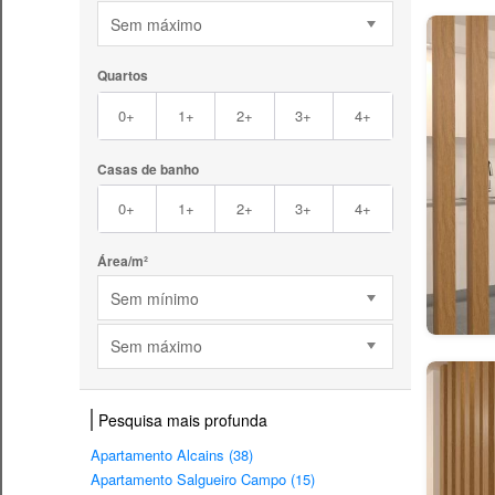
Sem máximo
Quartos
0+
1+
2+
3+
4+
Casas de banho
0+
1+
2+
3+
4+
Área/m²
Sem mínimo
Sem máximo
Pesquisa mais profunda
Apartamento Alcains (38)
Apartamento Salgueiro Campo (15)