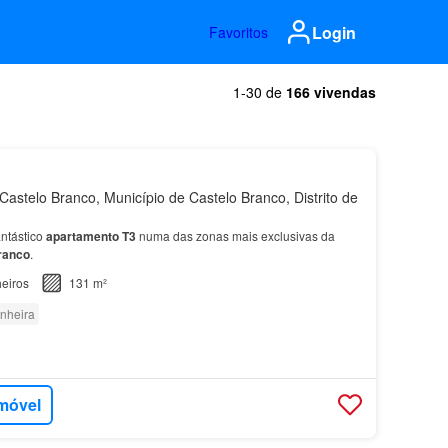
Login
Favoritos
1-30 de
166 vivendas
astelo Branco, Município de Castelo Branco, Distrito de
ntástico
apartamento
T3
numa das zonas mais exclusivas da
ranco
.
eiros
131 m²
nheira
imóvel