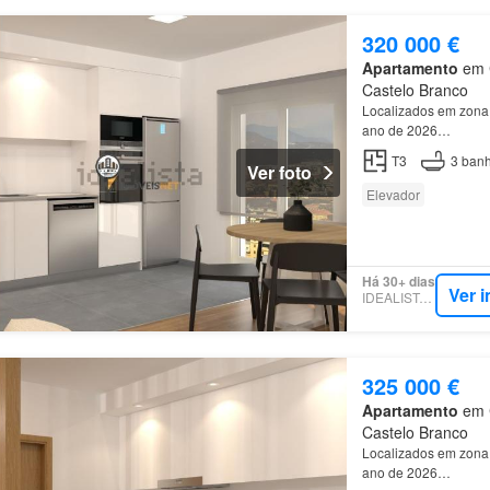
320 000 €
Apartamento
em C
Castelo Branco
Localizados em zona 
ano de 2026…
T3
3
banh
Ver foto
Elevador
Há 30+ dias
Ver 
IDEALISTA.PT
325 000 €
Apartamento
em C
Castelo Branco
Localizados em zona 
ano de 2026…