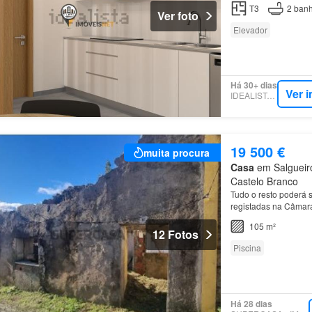
T3
2
banh
Ver foto
Elevador
Há 30+ dias
Ver 
IDEALISTA.PT
19 500 €
muita procura
Casa
em Salgueiro
Castelo Branco
Tudo o resto poderá s
registadas na Câmar
105 m²
12 Fotos
Piscina
Há 28 dias