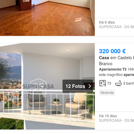
Há 6 dias
320 000 €
Casa
em Castelo B
Branco
Apartamento
T3
169m
este magnífico
apart
da
cidade
de
Castel
T3
3
banh
12 Fotos
Varanda
Há 19 dias