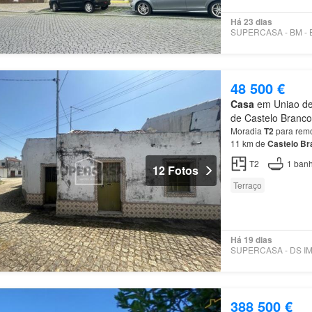
Há 23 dias
48 500 €
Casa
em Uniao de 
de Castelo Branco,
Moradia
T2
para remo
11 km de
Castelo
Br
urbana.…
T2
1
banh
12 Fotos
Terraço
Há 19 dias
388 500 €