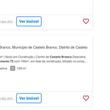
Ver imóvel
SUPERCASA - DS IMOBILIÁRIA - CASTELO BRANCO
ranco, Município de Castelo Branco, Distrito de Castelo
² | Novo em Construção | Centro de
Castelo
Branco
Descubra
amento
T3
com 169m², em fase de construção, situado no coração
o
Branco
, junto a rotunda da Europa, Com linh…
eiros
169 m²
Ver imóvel
SUPERCASA - DS IMOBILIÁRIA - CASTELO BRANCO