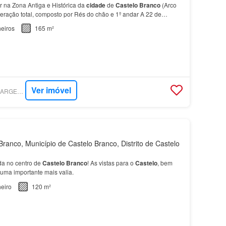
 na Zona Antiga e Histórica da
cidade
de
Castelo
Branco
(Arco
peração total, composto por Rés do chão e 1º andar A 22 de
 feita Oficial da Ordem Militar de Nosso Se…
eiros
165 m²
Ver imóvel
SUPERCASA - RUI SARGENTO REAL ESTATE
ranco, Município de Castelo Branco, Distrito de Castelo
a no centro de
Castelo
Branco
! As vistas para o
Castelo
, bem
 uma importante mais valia.
eiro
120 m²