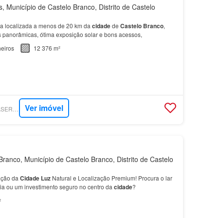
 Município de Castelo Branco, Distrito de Castelo
ca localizada a menos de 20 km da
cidade
de
Castelo
Branco
,
s panorâmicas, ótima exposição solar e bons acessos,
eiros
12 376 m²
Ver imóvel
SUPERCASA - CASASERTA IMOBILIÁRIA
ranco, Município de Castelo Branco, Distrito de Castelo
ação da
Cidade
Luz
Natural e Localização Premium! Procura o lar
lia ou um investimento seguro no centro da
cidade
?
²