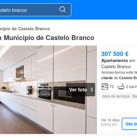
cípio de Castelo Branco
 Município de Castelo Branco
307 500 €
Apartamento
em C
Castelo Branco
Apresentamos este fa
cidade
de
Castelo
B
T3
2
banh
Ver foto
Sala de serviços
Ba
Há 16 dias
Ver 
IDEALISTA.PT