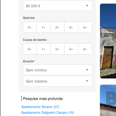
80 000 €
Quartos
0+
1+
2+
3+
4+
Casas de banho
0+
1+
2+
3+
4+
Área/m²
Sem mínimo
Sem máximo
Pesquisa mais profunda
Apartamento Alcains (37)
Apartamento Salgueiro Campo (15)