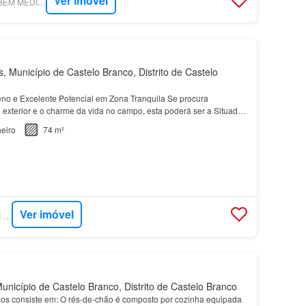
Ver imóvel
SUPERCASA - BM - BEM MEDIAR - MEDIAÇÃO IMOBILIÁRIA, LDA.
 Município de Castelo Branco, Distrito de Castelo
no e Excelente Potencial em Zona Tranquila Se procura
 exterior e o charme da vida no campo, esta poderá ser a Situada
o de Vilares de Baixo - freguesia de sarzedas…
eiro
74 m²
Ver imóvel
SUPERCASA - SAFTI PORTUGAL
nicípio de Castelo Branco, Distrito de Castelo Branco
sos consiste em: O rés-de-chão é composto por cozinha equipada