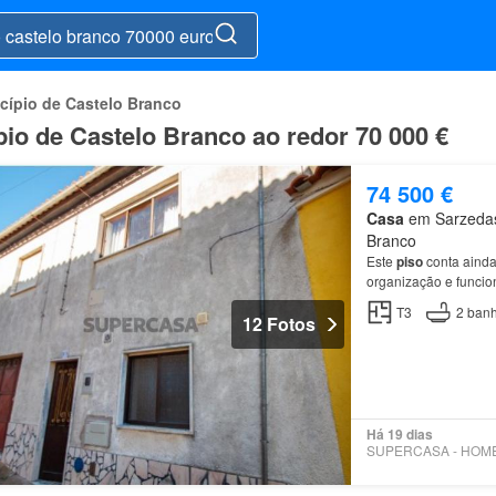
cípio de Castelo Branco
io de Castelo Branco ao redor 70 000 €
74 500 €
Casa
em Sarzedas,
Branco
Este
piso
conta ainda
organização e funcio
T3
2
banh
12 Fotos
Há 19 dias