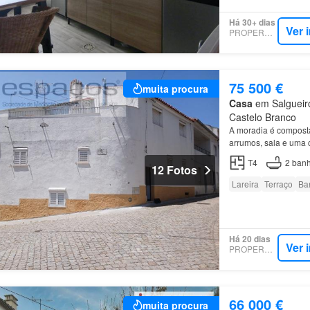
Há 30+ dias
Ver 
PROPERSTAR
75 500 €
muita procura
Casa
em Salgueiro
Castelo Branco
A moradia é composta
arrumos, sala e uma
com lareira, sala, d
T4
2
banh
12 Fotos
Lareira
Terraço
Ba
Há 20 dias
Ver 
PROPERSTAR
66 000 €
muita procura