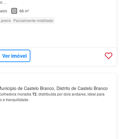
dor…
eiro
66 m²
Lareira
Parcialmente mobiliado
Ver imóvel
nicípio de Castelo Branco, Distrito de Castelo Branco
colhedora moradia
T2
, distribuída por dois andares, ideal para
 e tranquilidade.