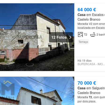
64 000 €
Casa
em Escalos d
Castelo Branco
Moradia V2 com enorm
localizada em Escalo
informações ou agend
T2
2
banh
12 Fotos
Terraço
Há 19 dias
SUPERCASA - IMOBRET
70 000 €
Casa
em Salgueiro
Castelo Branco
Moradia
T2
, com qui
por dois pisos.