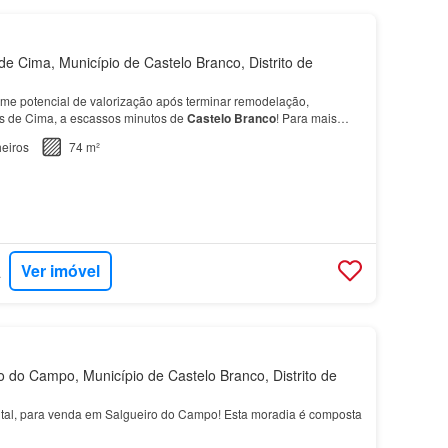
e Cima, Município de Castelo Branco, Distrito de
e potencial de valorização após terminar remodelação,
s de Cima, a escassos minutos de
Castelo
Branco
! Para mais
amento de visita entre já em contacto com a Imobreta…
eiros
74 m²
Ver imóvel
ANHA
 do Campo, Município de Castelo Branco, Distrito de
ntal, para venda em Salgueiro do Campo! Esta moradia é composta