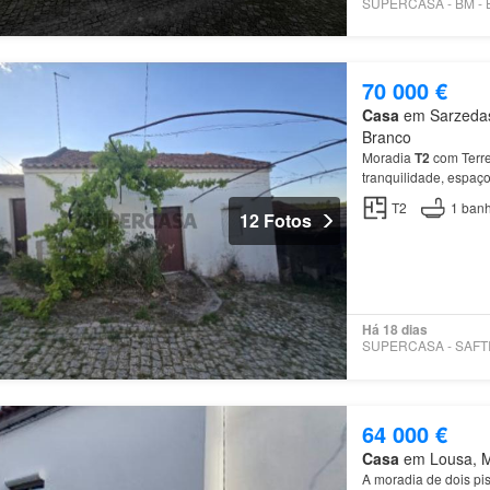
70 000 €
Casa
em Sarzedas,
Branco
Moradia
T2
com Terre
tranquilidade, espaço
no centro da povoaçã
T2
1
banh
12 Fotos
Há 18 dias
64 000 €
Casa
em Lousa, Mu
A moradia de dois pi