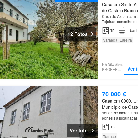
Casa
em Santo And
de Castelo Branco
Casa de Aldeia com t
Tojeiras, concelho d
T5
1
banh
12 Fotos
Varanda
Lareira
Há 30+ dias
Ver 
PROPERSTAR
70 000 €
Casa
em 6000, Uni
Município de Caste
Vende-se moradia na 
por seis assoalhadas,
T5
Ver foto
Terraço