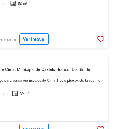
eiro
50 m²
Ver imóvel
SUPERCASA - BM - BEM MEDIAR - MEDIAÇÃO IMOBILIÁRIA, LDA.
e Cima, Município de Castelo Branco, Distrito de
ço para venda em Escalos de Cima! Neste
piso
existe também o
eiros
32 m²