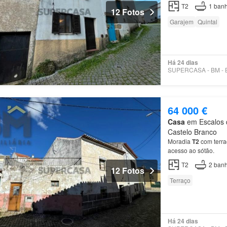
T2
1
banh
12 Fotos
Garajem
Quintal
Há 24 dias
64 000 €
Casa
em Escalos d
Castelo Branco
Moradia
T2
com terra
acesso ao sótão.
T2
2
banh
12 Fotos
Terraço
Há 24 dias