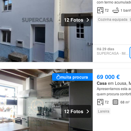
com termo acumula
T2
1
banh
12 Fotos
Cozinha equipada
Há 29 dias
SUPERCASA - IMOKLASS
69 000 €
muita procura
Casa
em Lousa, Mu
Apresentamos esta a
quem procura conforto
T2
68 m²
12 Fotos
Lareira