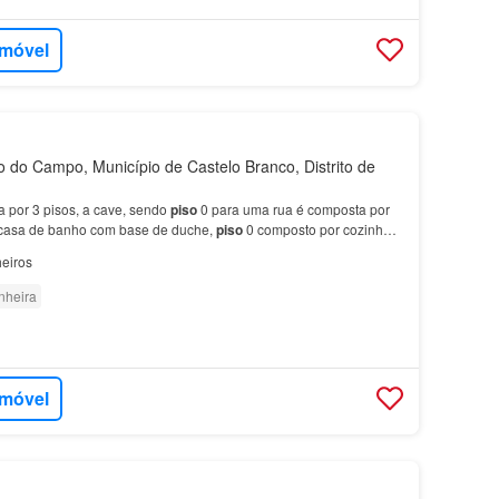
imóvel
 do Campo, Município de Castelo Branco, Distrito de
 por 3 pisos, a cave, sendo
piso
0 para uma rua é composta por
 casa de banho com base de duche,
piso
0 composto por cozinha
ois quartos e uma casa de banho com banhe…
eiros
nheira
imóvel