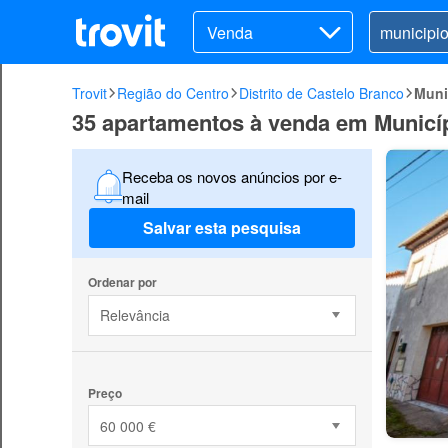
Venda
Trovit
Região do Centro
Distrito de Castelo Branco
Muni
35 apartamentos à venda em Municíp
Receba os novos anúncios por e-
mail
Salvar esta pesquisa
Ordenar por
Relevância
Preço
60 000 €