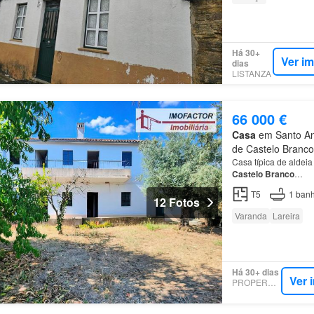
Há 30+
Ver i
dias
LISTANZA
66 000 €
Casa
em Santo And
de Castelo Branco
Casa típica de aldeia
Castelo
Branco
…
T5
1
banh
12 Fotos
Varanda
Lareira
Há 30+ dias
Ver 
PROPERSTAR