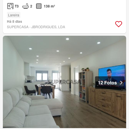
T3
2
138 m²
Lareira
Há 8 dias
SUPERCASA - JBRODRIGUES, LDA
12 Fotos