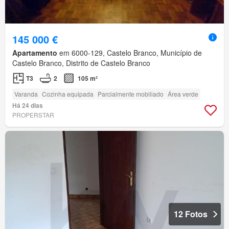
145 000 €
Apartamento
em 6000-129, Castelo Branco, Município de
Castelo Branco, Distrito de Castelo Branco
T3
2
105 m²
Varanda
Cozinha equipada
Parcialmente mobiliado
Área verde
Há 24 dias
PROPERSTAR
12 Fotos