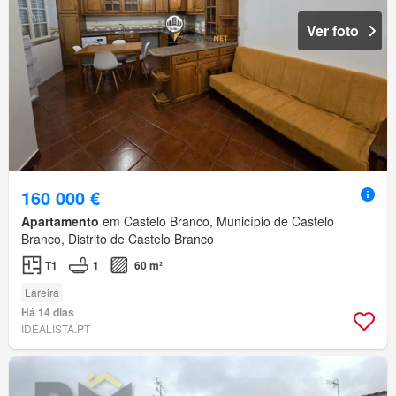
Ver foto
160 000 €
Apartamento
em Castelo Branco, Município de Castelo
Branco, Distrito de Castelo Branco
T1
1
60 m²
Lareira
Há 14 dias
IDEALISTA.PT