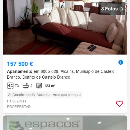
8 Fotos
157 500 €
Apartamento
em 6005-029, Alcains, Município de Castelo
Branco, Distrito de Castelo Branco
T3
2
123 m²
Ar Condicionado
Varanda
Área das crianças
Há 30+ dias
PROPERSTAR