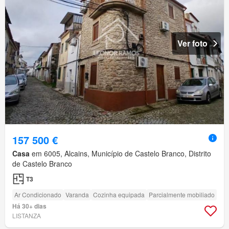
Ver foto
157 500 €
Casa
em 6005, Alcains, Município de Castelo Branco, Distrito
de Castelo Branco
T3
Ar Condicionado
Varanda
Cozinha equipada
Parcialmente mobiliado
Há 30+ dias
LISTANZA