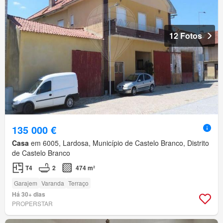
12 Fotos
135 000 €
Casa
em 6005, Lardosa, Município de Castelo Branco, Distrito
de Castelo Branco
T4
2
474 m²
Garajem
Varanda
Terraço
Há 30+ dias
PROPERSTAR