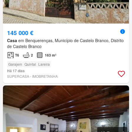
145 000 €
Casa
em Benquerenças, Município de Castelo Branco, Distrito
de Castelo Branco
T6
2
163 m²
Garajem
Quintal
Lareira
Há 17 dias
SUPERCASA - IMOBRETANHA