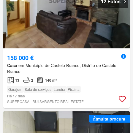
12 Fotos
158 000 €
Casa
em Município de Castelo Branco, Distrito de Castelo
Branco
T3
2
140 m²
Garajem
Sala de serviços
Lareira
Piscina
Há 17 dias
SUPERCASA - RUI SARGENTO REAL ESTATE
muita procura