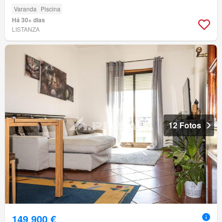
Varanda
Piscina
Há 30+ dias
LISTANZA
12 Fotos
149 900 €