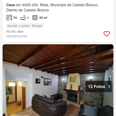
Casa
em 6005-250, Mata, Município de Castelo Branco,
Distrito de Castelo Branco
T4
1
93 m²
Quintal
Lareira
Terraço
Há 30+ dias
PROPERSTAR
12 Fotos