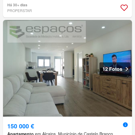
Há 30+ dias
PROPERSTAR
12 Fotos
150 000 €
Apartamento
em Alcains, Município de Castelo Branco,