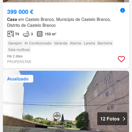
399 000 €
Casa
em Castelo Branco, Município de Castelo Branco,
Distrito de Castelo Branco
T4
3
155 m²
Garajem
Ar Condicionado
Varanda
Alarme
Lareira
Banheira
Sala multiuso
Há 2 dias
PROPERSTAR
Atualizado
12 Fotos