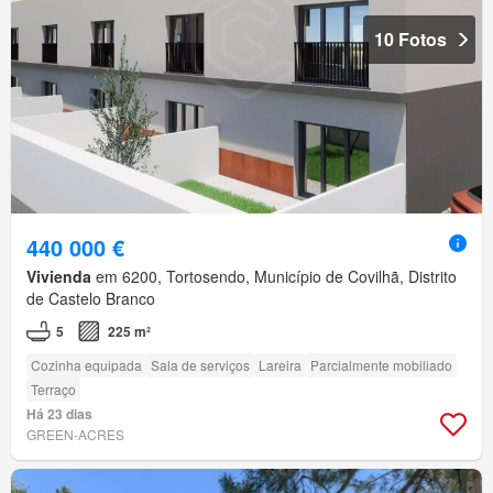
10 Fotos
440 000 €
Vivienda
em 6200, Tortosendo, Município de Covilhã, Distrito
de Castelo Branco
5
225 m²
Cozinha equipada
Sala de serviços
Lareira
Parcialmente mobiliado
Terraço
Há 23 dias
GREEN-ACRES