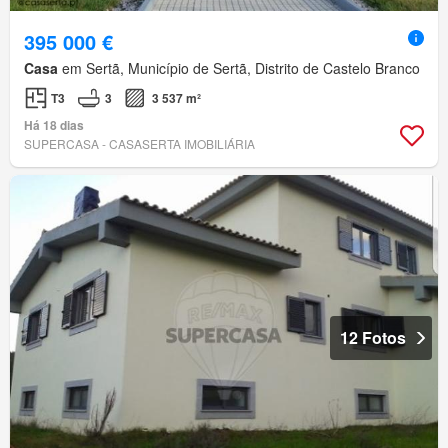
395 000 €
Casa
em Sertã, Município de Sertã, Distrito de Castelo Branco
T3
3
3 537 m²
Há 18 dias
SUPERCASA - CASASERTA IMOBILIÁRIA
12 Fotos