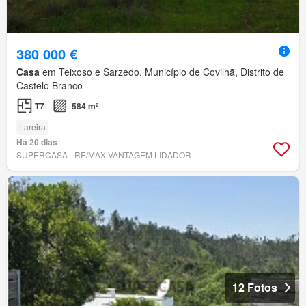
380 000 €
Casa
em Teixoso e Sarzedo, Município de Covilhã, Distrito de
Castelo Branco
T7
584 m²
Lareira
Há 20 dias
SUPERCASA - RE/MAX VANTAGEM LIDADOR
12 Fotos