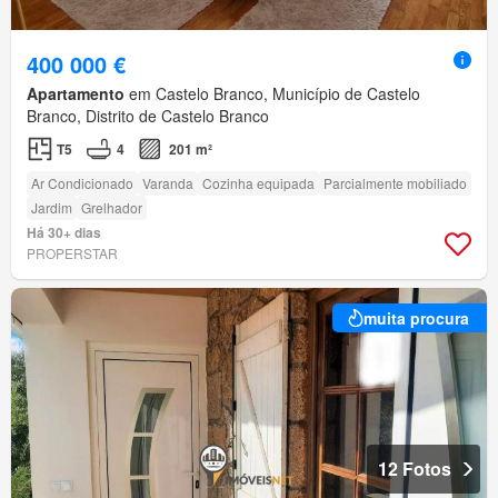
400 000 €
Apartamento
em Castelo Branco, Município de Castelo
Branco, Distrito de Castelo Branco
T5
4
201 m²
Ar Condicionado
Varanda
Cozinha equipada
Parcialmente mobiliado
Jardim
Grelhador
Há 30+ dias
PROPERSTAR
muita procura
12 Fotos