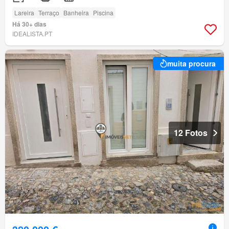
Lareira
Terraço
Banheira
Piscina
Há 30+ dias
IDEALISTA.PT
muita procura
12 Fotos