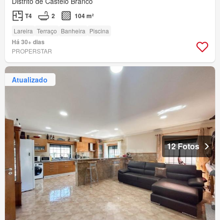
Distrito de Castelo Branco
T4
2
104 m²
Lareira
Terraço
Banheira
Piscina
Há 30+ dias
PROPERSTAR
Atualizado
12 Fotos