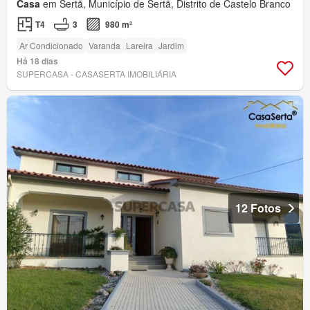
Casa
em Sertã, Município de Sertã, Distrito de Castelo Branco
T4
3
980 m²
Ar Condicionado
Varanda
Lareira
Jardim
Há 18 dias
SUPERCASA - CASASERTA IMOBILIÁRIA
12 Fotos