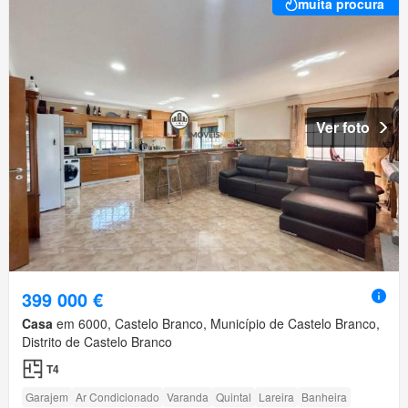
muita procura
Ver foto
399 000 €
Casa
em 6000, Castelo Branco, Município de Castelo Branco,
Distrito de Castelo Branco
T4
Garajem
Ar Condicionado
Varanda
Quintal
Lareira
Banheira