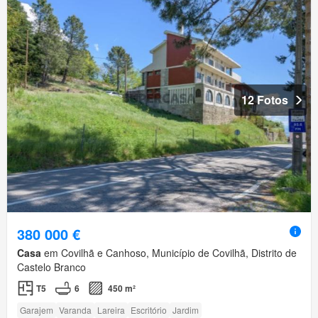
12 Fotos
380 000 €
Casa
em Covilhã e Canhoso, Município de Covilhã, Distrito de
Castelo Branco
T5
6
450 m²
Garajem
Varanda
Lareira
Escritório
Jardim