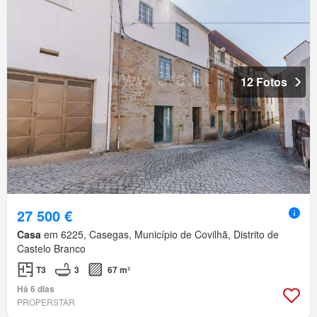
12 Fotos
27 500 €
Casa
em 6225, Casegas, Município de Covilhã, Distrito de
Castelo Branco
T3
3
67 m²
Há 6 dias
PROPERSTAR