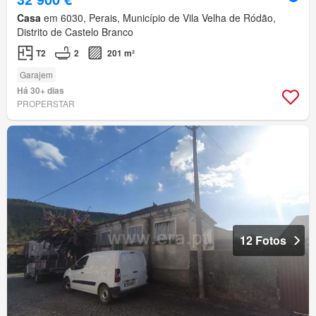
Casa
em 6030, Perais, Município de Vila Velha de Ródão,
Distrito de Castelo Branco
T2
2
201 m²
Garajem
Há 30+ dias
PROPERSTAR
12 Fotos