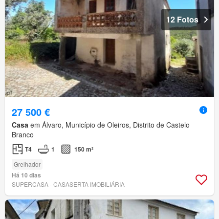
12 Fotos
27 500 €
Casa
em Álvaro, Município de Oleiros, Distrito de Castelo
Branco
T4
1
150 m²
Grelhador
Há 10 dias
SUPERCASA - CASASERTA IMOBILIÁRIA