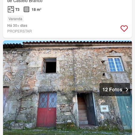
de Castelo Branco
T3
18 m²
Varanda
Há 30+ dias
PROPERSTAR
12 Fotos