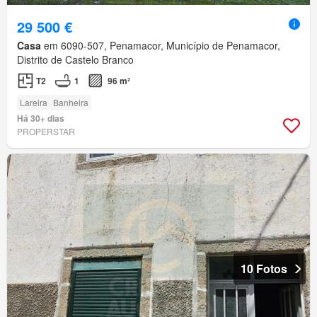
29 500 €
Casa
em 6090-507, Penamacor, Município de Penamacor,
Distrito de Castelo Branco
T2
1
96 m²
Lareira
Banheira
Há 30+ dias
PROPERSTAR
10 Fotos