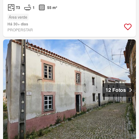
T3
1
55 m²
Área verde
Há 30+ dias
PROPERSTAR
12 Fotos