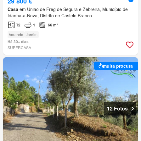
29 800 €
Casa
em Uniao de Freg de Segura e Zebreira, Município de
Idanha-a-Nova, Distrito de Castelo Branco
T2
1
66 m²
Varanda
Jardim
Há 30+ dias
SUPERCASA
muita procura
12 Fotos