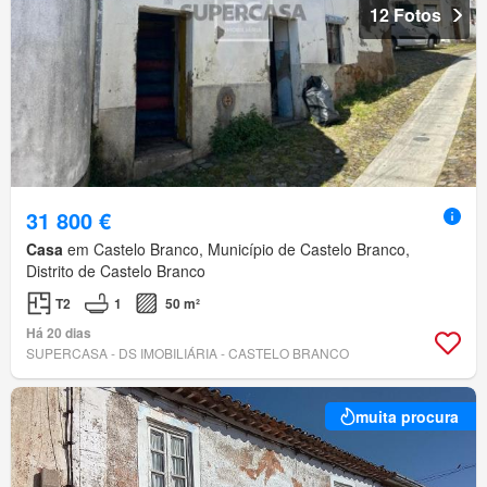
12 Fotos
31 800 €
Casa
em Castelo Branco, Município de Castelo Branco,
Distrito de Castelo Branco
T2
1
50 m²
Há 20 dias
SUPERCASA - DS IMOBILIÁRIA - CASTELO BRANCO
muita procura